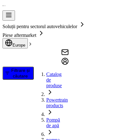
Soluții pentru sectorul autovehiculelor
Piese aftermarket
Europe
Filtrare și
Catalog
căutare
de
produse
Powertrain
products
Pompă
de apă
pompa