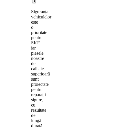
Siguranța
vehiculelor
este
o
prioritate
pentru
SKF,
iar
piesele
noastre
de
calitate
superioară
sunt
proiectate
pentru
reparații
sigure,
cu
rezultate
de
lungă
durată.