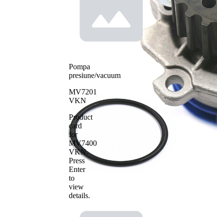
Tip constructiv
actionare
pompa apa
curea
distributie
Material roata
pale - pompa
plastic
apa
Pompa
presiune/vacuum
MV7201
VKN
Product
card
for
MV7400
VKN
.
Press
Enter
to
view
details.