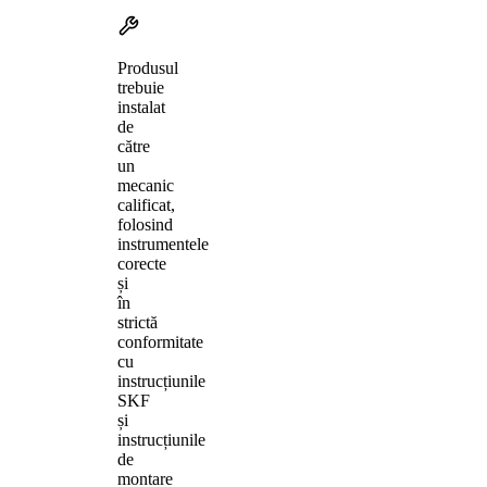
Produsul
trebuie
instalat
de
către
un
mecanic
calificat,
folosind
instrumentele
corecte
și
în
strictă
conformitate
cu
instrucțiunile
SKF
și
instrucțiunile
de
montare