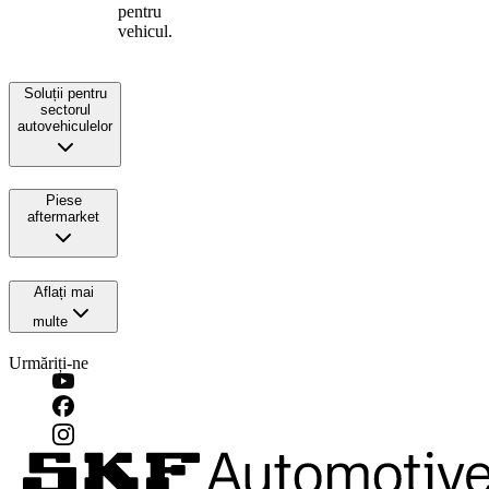
pentru
vehicul.
Soluții pentru
sectorul
autovehiculelor
Piese
aftermarket
Aflați mai
multe
Urmăriți-ne