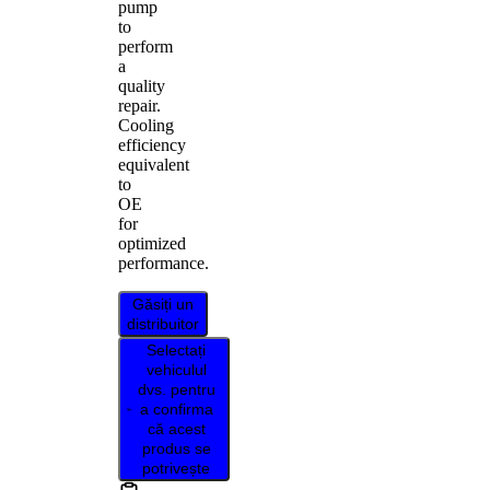
pump
to
perform
a
quality
repair.
Cooling
efficiency
equivalent
to
OE
for
optimized
performance.
Găsiți un
distribuitor
Selectați
vehiculul
dvs. pentru
a confirma
că acest
produs se
potrivește