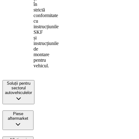
în
strictă
conformitate
cu
instrucțiunile
SKF
și
instrucțiunile
de
montare
pentru
vehicul.
Soluții pentru
sectorul
autovehiculelor
Piese
aftermarket