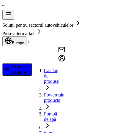
Soluții pentru sectorul autovehiculelor
Piese aftermarket
Europe
Filtrare și
Catalog
căutare
de
produse
Powertrain
products
Pompă
de apă
pompa