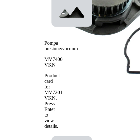
Tip constructiv
actionare
pompa apa
curea
distributie
Pompa
presiune/vacuum
MV7400
VKN
Product
card
for
MV7201
VKN
.
Press
Enter
to
view
details.