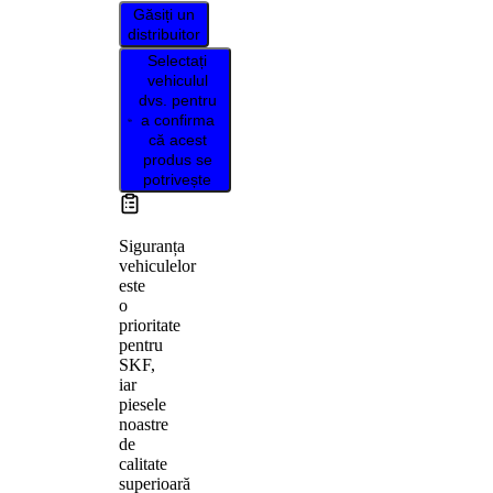
Găsiți un
distribuitor
Selectați
vehiculul
dvs. pentru
a confirma
că acest
produs se
potrivește
Siguranța
vehiculelor
este
o
prioritate
pentru
SKF,
iar
piesele
noastre
de
calitate
superioară