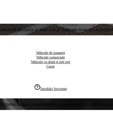
ctuării unui test riguros, cu meste cazul la cursele auto de top, prin furnizarea d
Vehicule de pasageri
Vehicule comerciale
Vehicule cu două și trei roți
Curse
Întrebări frecvente
aftermarket de înaltă calitate disponibile la nivel global. Găsiți acum piese de 