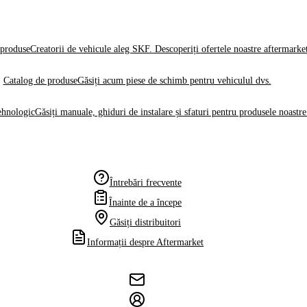
produse
Creatorii de vehicule aleg SKF. Descoperiți ofertele noastre aftermarke
Catalog de produse
Găsiți acum piese de schimb pentru vehiculul dvs.
ehnologic
Găsiți manuale, ghiduri de instalare și sfaturi pentru produsele noastre
Întrebări frecvente
Înainte de a începe
Găsiți distribuitori
Informații despre Aftermarket