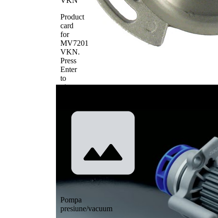
VKN
Product
card
for
MV7201
VKN
.
Press
Enter
to
view
details.
Pompa
presiune/vacuum