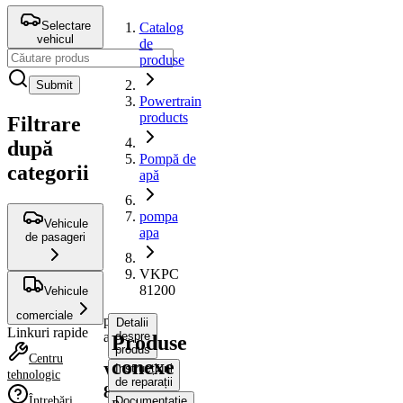
Selectare
Catalog
vehicul
de
produse
Submit
Powertrain
products
Filtrare
după
Pompă de
categorii
apă
pompa
Vehicule
apa
de pasageri
VKPC
81200
Vehicule
comerciale
pompa
Detalii
Linkuri rapide
apa
despre
Produse
produs
Centru
conexe
Instrucțiuni
VKPC
tehnologic
de reparații
81200
Întrebări
Documentație