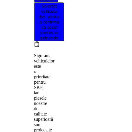
Selectați
vehiculul
dvs. pentru
a confirma
că acest
produs se
potrivește
Siguranța
vehiculelor
este
o
prioritate
pentru
SKF,
iar
piesele
noastre
de
calitate
superioară
sunt
proiectate