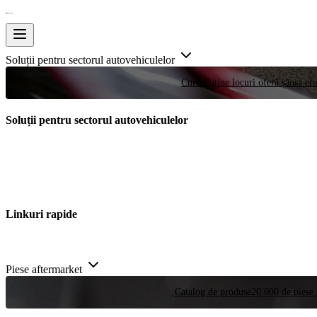
Soluții pentru sectorul autovehiculelor
Curse
Puține locuri oferă șansa efe
Soluții pentru sectorul autovehiculelor
Linkuri rapide
Piese aftermarket
Catalog de produse
20.000 de piese 