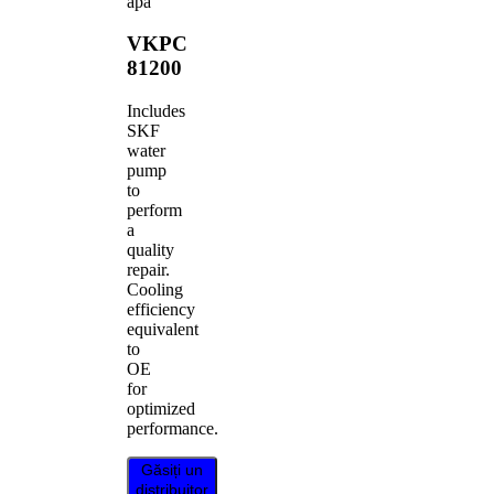
apa
VKPC
81200
Includes
SKF
water
pump
to
perform
a
quality
repair.
Cooling
efficiency
equivalent
to
OE
for
optimized
performance.
Găsiți un
distribuitor