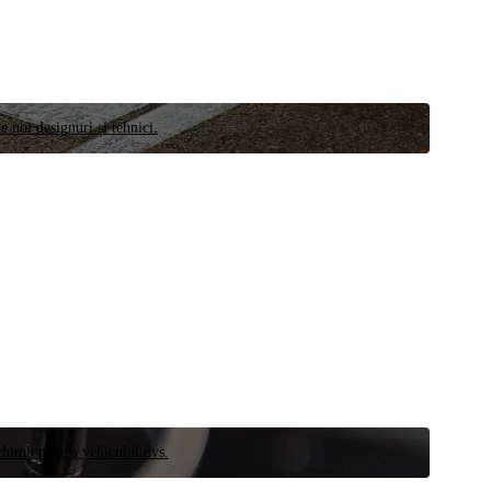
e noi designuri și tehnici.
schimb pentru vehiculul dvs.