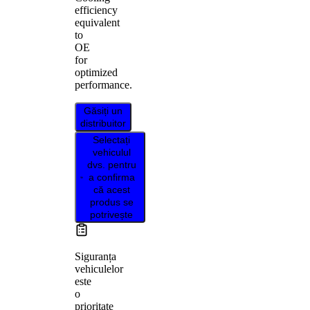
efficiency
equivalent
to
OE
for
optimized
performance.
Găsiți un
distribuitor
Selectați
vehiculul
dvs. pentru
a confirma
că acest
produs se
potrivește
Siguranța
vehiculelor
este
o
prioritate