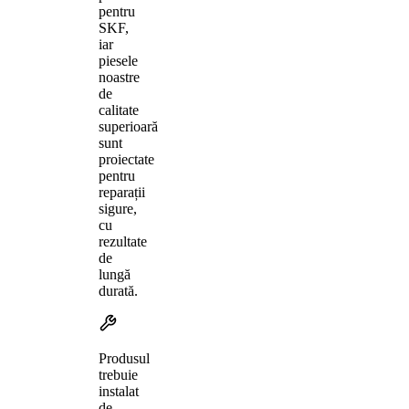
pentru
SKF,
iar
piesele
noastre
de
calitate
superioară
sunt
proiectate
pentru
reparații
sigure,
cu
rezultate
de
lungă
durată.
Produsul
trebuie
instalat
de