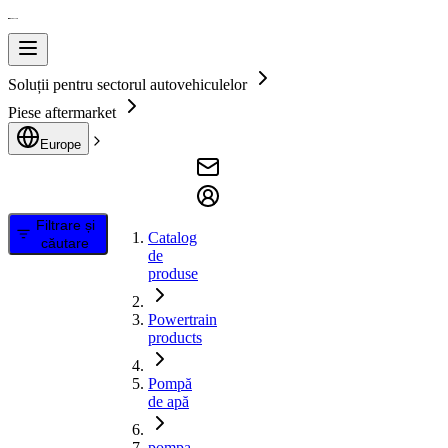
Soluții pentru sectorul autovehiculelor
Piese aftermarket
Europe
Filtrare și
Catalog
căutare
de
produse
Powertrain
products
Pompă
de apă
pompa