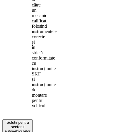
către
un
mecanic
calificat,
folosind
instrumentele
corecte
și
în
strictă
conformitate
cu
instrucțiunile
SKF
și
instrucțiunile
de
montare
pentru
vehicul.
Soluții pentru
sectorul
autovehiculelor