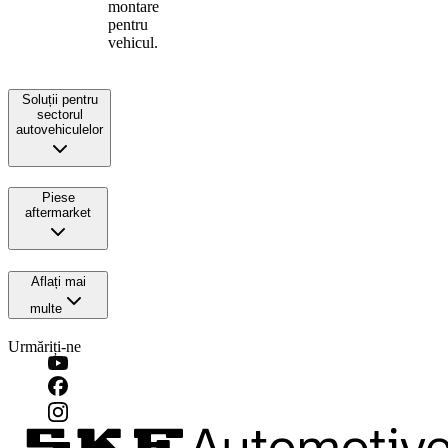
montare
pentru
vehicul.
Soluții pentru
sectorul
autovehiculelor
Piese
aftermarket
Aflați mai
multe
Urmăriți-ne