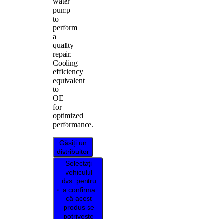
water
pump
to
perform
a
quality
repair.
Cooling
efficiency
equivalent
to
OE
for
optimized
performance.
Găsiți un
distribuitor
Selectați
vehiculul
dvs. pentru
a confirma
că acest
produs se
potrivește