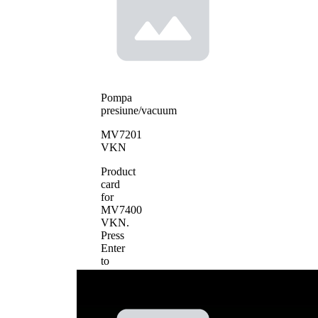
Pompa
presiune/vacuum
MV7201
VKN
Product
card
for
MV7400
VKN
.
Press
Enter
to
view
details.