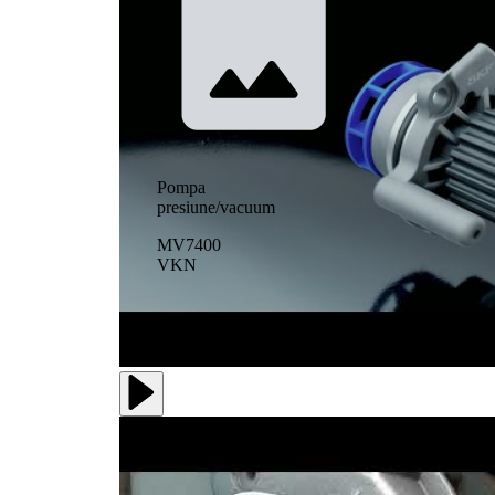
Pompa
presiune/vacuum
MV7400
VKN