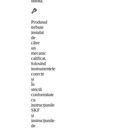
durată.
Produsul
trebuie
instalat
de
către
un
mecanic
calificat,
folosind
instrumentele
corecte
și
în
strictă
conformitate
cu
instrucțiunile
SKF
și
instrucțiunile
de