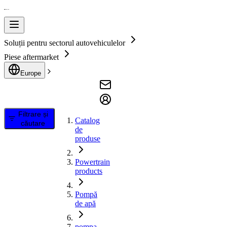
Soluții pentru sectorul autovehiculelor
Piese aftermarket
Europe
Filtrare și
Catalog
căutare
de
produse
Powertrain
products
Pompă
de apă
pompa