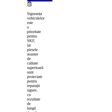
Siguranța
vehiculelor
este
o
prioritate
pentru
SKF,
iar
piesele
noastre
de
calitate
superioară
sunt
proiectate
pentru
reparații
sigure,
cu
rezultate
de
lungă