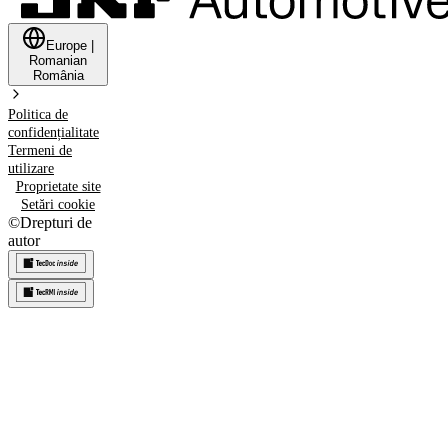
Europe
|
Romanian
România
Politica de
confidențialitate
Termeni de
utilizare
Proprietate site
Setări cookie
©
Drepturi de
autor