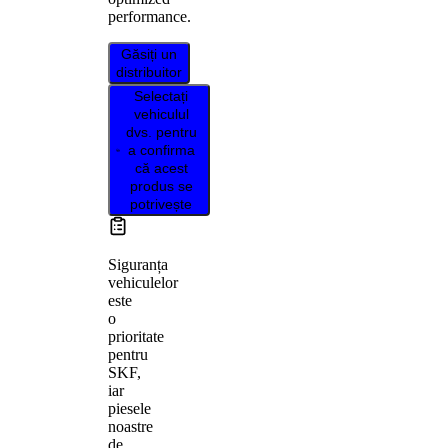
performance.
Găsiți un
distribuitor
Selectați
vehiculul
dvs. pentru
a confirma
că acest
produs se
potrivește
Siguranța
vehiculelor
este
o
prioritate
pentru
SKF,
iar
piesele
noastre
de