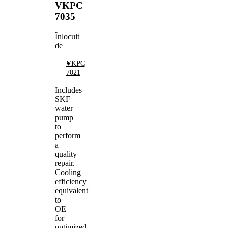
VKPC
7035
Înlocuit
de
VKPC
7021
Includes
SKF
water
pump
to
perform
a
quality
repair.
Cooling
efficiency
equivalent
to
OE
for
optimized