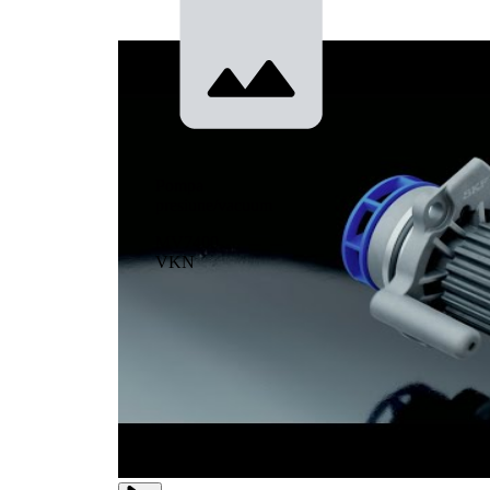
Pompa
presiune/vacuum
MV7400
VKN