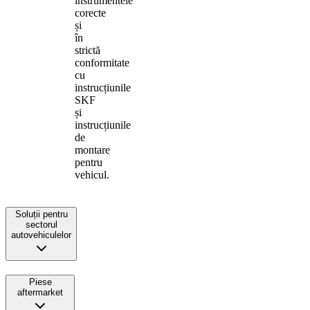
instrumentele
corecte
și
în
strictă
conformitate
cu
instrucțiunile
SKF
și
instrucțiunile
de
montare
pentru
vehicul.
Soluții pentru
sectorul
autovehiculelor
Piese
aftermarket