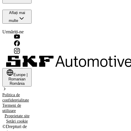
Aflați mai
multe
Urmăriți-ne
Europe
|
Romanian
România
Politica de
confidențialitate
Termeni de
utilizare
Proprietate site
Setări cookie
©
Drepturi de