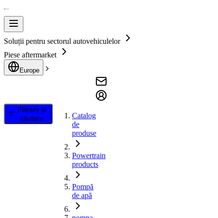
Soluții pentru sectorul autovehiculelor
Piese aftermarket
Europe
Filtrare și
Catalog
căutare
de
produse
Powertrain
products
Pompă
de apă
pompa