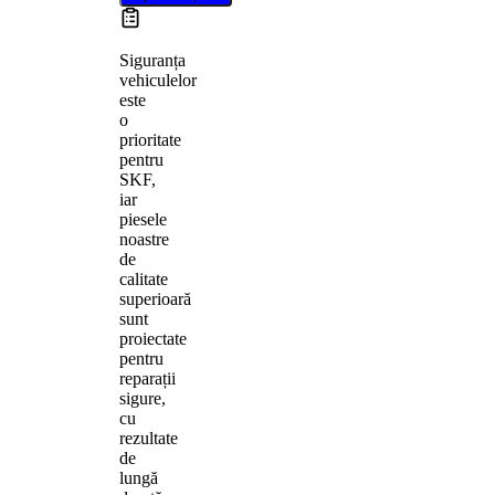
Siguranța
vehiculelor
este
o
prioritate
pentru
SKF,
iar
piesele
noastre
de
calitate
superioară
sunt
proiectate
pentru
reparații
sigure,
cu
rezultate
de
lungă