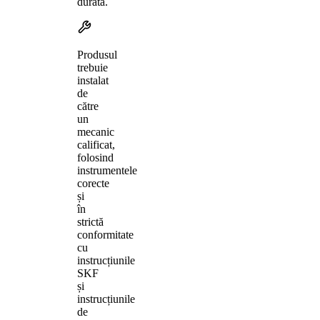
durată.
Produsul
trebuie
instalat
de
către
un
mecanic
calificat,
folosind
instrumentele
corecte
și
în
strictă
conformitate
cu
instrucțiunile
SKF
și
instrucțiunile
de