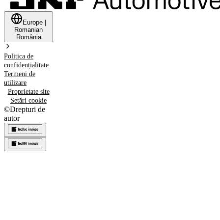
Europe
|
Romanian
România
Politica de
confidențialitate
Termeni de
utilizare
Proprietate site
Setări cookie
©
Drepturi de
autor