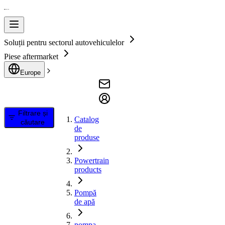
Soluții pentru sectorul autovehiculelor
Piese aftermarket
Europe
Filtrare și
Catalog
căutare
de
produse
Powertrain
products
Pompă
de apă
pompa