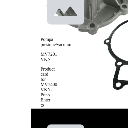
Pompa
presiune/vacuum
MV7201
VKN
Product
card
for
MV7400
VKN
.
Press
Enter
to
view
details.