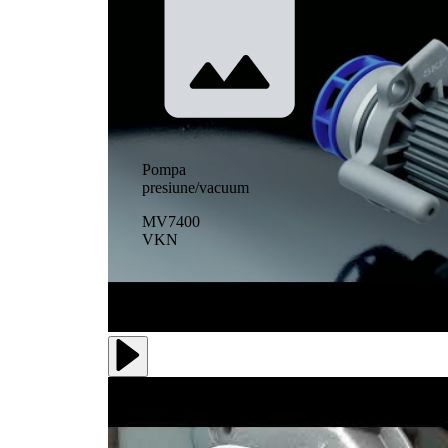
Pompa
presiune/vacuum
MV7400
VKN