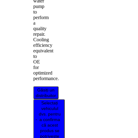
water
pump
to
perform
a
quality
repair.
Cooling
efficiency
equivalent
to
OE
for
optimized
performance.
Găsiți un
distribuitor
Selectați
vehiculul
dvs. pentru
a confirma
că acest
produs se
potrivește