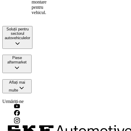
montare
pentru
vehicul.
Soluții pentru
sectorul
autovehiculelor
Piese
aftermarket
Aflați mai
multe
Urmăriți-ne