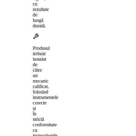
cu
rezultate
de
lungă
durată.
Produsul
trebuie
instalat
de
către
un
mecanic
calificat,
folosind
instrumentele
corecte
și
în
strictă
conformitate
cu
instrucțiunile