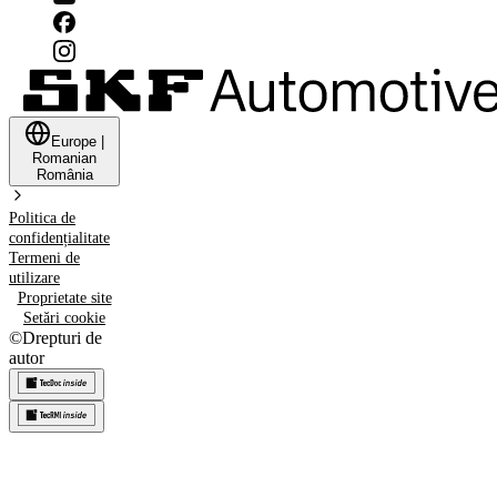
Europe
|
Romanian
România
Politica de
confidențialitate
Termeni de
utilizare
Proprietate site
Setări cookie
©
Drepturi de
autor