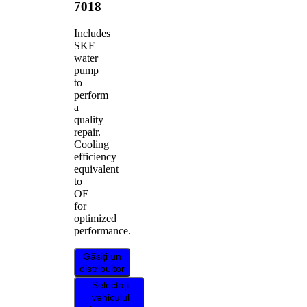
7018
Includes
SKF
water
pump
to
perform
a
quality
repair.
Cooling
efficiency
equivalent
to
OE
for
optimized
performance.
Găsiți un
distribuitor
Selectați
vehiculul