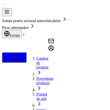
Soluții pentru sectorul autovehiculelor
Piese aftermarket
Europe
Filtrare și
Catalog
căutare
de
produse
Powertrain
products
Pompă
de apă
pompa