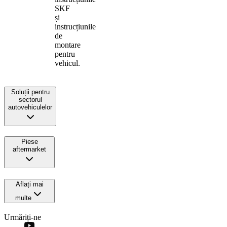
SKF
și
instrucțiunile
de
montare
pentru
vehicul.
Soluții pentru
sectorul
autovehiculelor
Piese
aftermarket
Aflați mai
multe
Urmăriți-ne