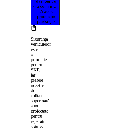
dvs. pentru
a confirma
că acest
produs se
potrivește
Siguranța
vehiculelor
este
o
prioritate
pentru
SKF,
iar
piesele
noastre
de
calitate
superioară
sunt
proiectate
pentru
reparații
sigure,