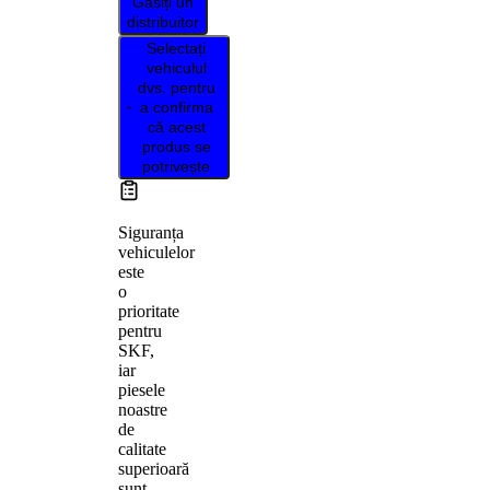
Găsiți un
distribuitor
Selectați
vehiculul
dvs. pentru
a confirma
că acest
produs se
potrivește
Siguranța
vehiculelor
este
o
prioritate
pentru
SKF,
iar
piesele
noastre
de
calitate
superioară
sunt