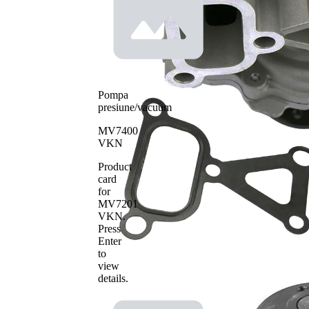
Tip constructiv
curea
pompa apa
transmizie
cu
caneluri
Material roata
pale - pompa
metal
apa
Pompa
presiune/vacuum
MV7400
VKN
Product
card
for
MV7201
VKN
.
Press
Enter
to
view
details.