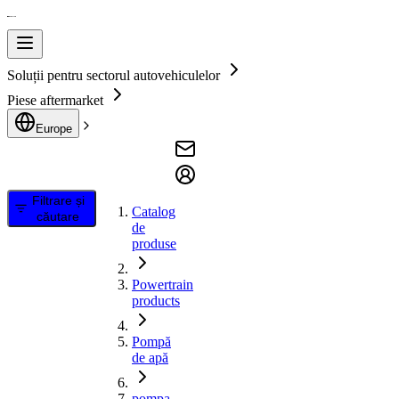
Soluții pentru sectorul autovehiculelor
Piese aftermarket
Europe
Filtrare și
Catalog
căutare
de
produse
Powertrain
products
Pompă
de apă
pompa