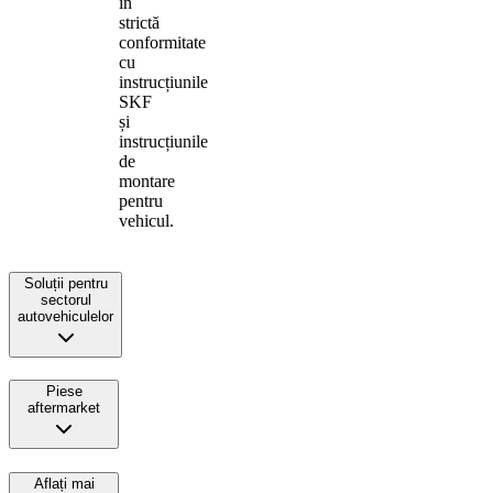
în
strictă
conformitate
cu
instrucțiunile
SKF
și
instrucțiunile
de
montare
pentru
vehicul.
Soluții pentru
sectorul
autovehiculelor
Piese
aftermarket
Aflați mai