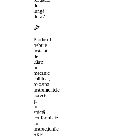
de
lungă
durată.
Produsul
trebuie
instalat
de
către
un
mecanic
calificat,
folosind
instrumentele
corecte
și
în
strictă
conformitate
cu
instrucțiunile
SKF