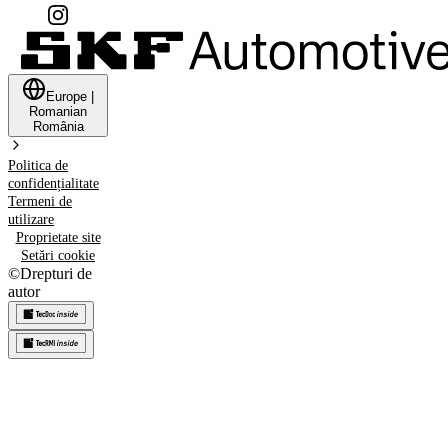
Europe
|
Romanian
România
Politica de
confidențialitate
Termeni de
utilizare
Proprietate site
Setări cookie
©
Drepturi de
autor