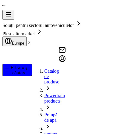
Soluții pentru sectorul autovehiculelor
Piese aftermarket
Europe
Filtrare și
Catalog
căutare
de
produse
Powertrain
products
Pompă
de apă
pompa