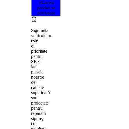
că acest
produs se
potrivește
Siguranța
vehiculelor
este
o
prioritate
pentru
SKF,
iar
piesele
noastre
de
calitate
superioară
sunt
proiectate
pentru
reparații
sigure,
cu
rezultate