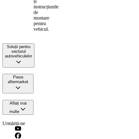
și
instrucțiunile
de
montare
pentru
vehicul.
Soluții pentru
sectorul
autovehiculelor
Piese
aftermarket
Aflați mai
multe
Urmăriți-ne