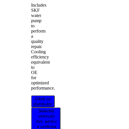
Includes
SKF
water
pump
to
perform
a
quality
repair.
Cooling
efficiency
equivalent
to
OE
for
optimized
performance.
Găsiți un
distribuitor
Selectați
vehiculul
dvs. pentru
a confirma