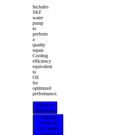
Includes
SKF
water
pump
to
perform
a
quality
repair.
Cooling
efficiency
equivalent
to
OE
for
optimized
performance.
Găsiți un
distribuitor
Selectați
vehiculul
dvs. pentru
a confirma