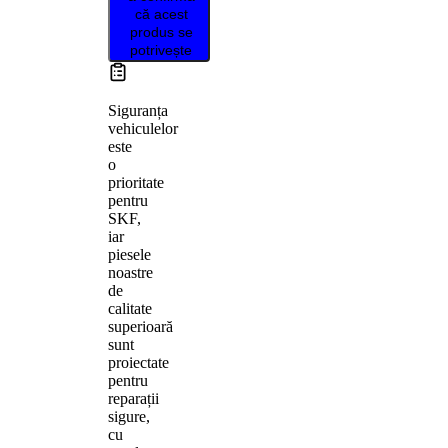
că acest
produs se
potrivește
Siguranța
vehiculelor
este
o
prioritate
pentru
SKF,
iar
piesele
noastre
de
calitate
superioară
sunt
proiectate
pentru
reparații
sigure,
cu