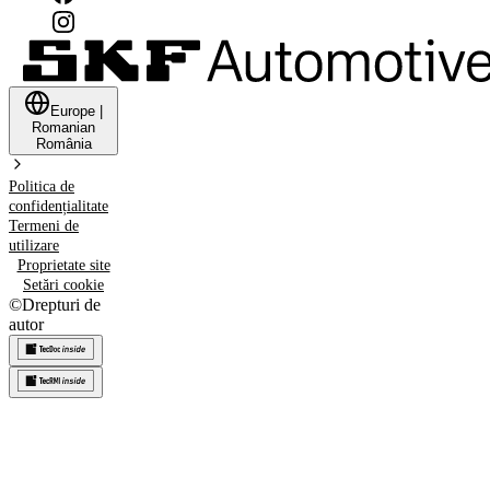
Europe
|
Romanian
România
Politica de
confidențialitate
Termeni de
utilizare
Proprietate site
Setări cookie
©
Drepturi de
autor