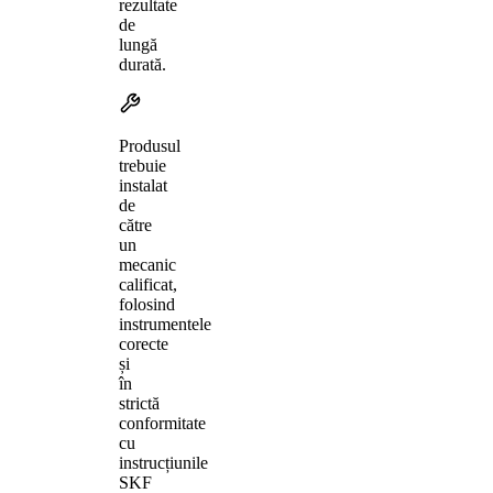
rezultate
de
lungă
durată.
Produsul
trebuie
instalat
de
către
un
mecanic
calificat,
folosind
instrumentele
corecte
și
în
strictă
conformitate
cu
instrucțiunile
SKF