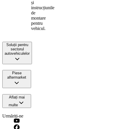
și
instrucțiunile
de
montare
pentru
vehicul.
Soluții pentru
sectorul
autovehiculelor
Piese
aftermarket
Aflați mai
multe
Urmăriți-ne