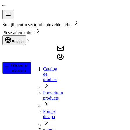
Soluții pentru sectorul autovehiculelor
Piese aftermarket
Europe
Filtrare și
Catalog
căutare
de
produse
Powertrain
products
Pompă
de apă
pompa