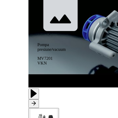
Pompa
presiune/vacuum
MV7201
VKN