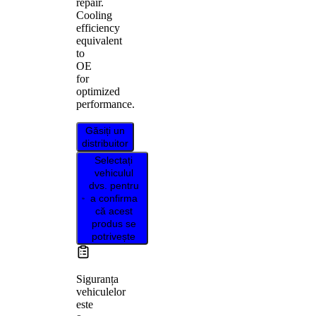
repair.
Cooling
efficiency
equivalent
to
OE
for
optimized
performance.
Găsiți un
distribuitor
Selectați
vehiculul
dvs. pentru
a confirma
că acest
produs se
potrivește
Siguranța
vehiculelor
este