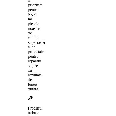
o
prioritate
pentru
SKF,
iar
piesele
noastre
de
calitate
superioară
sunt
proiectate
pentru
reparații
sigure,
cu
rezultate
de
lungă
durată.
Produsul
trebuie