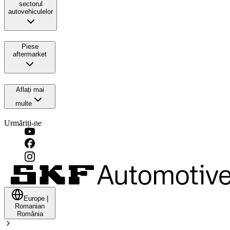
sectorul
autovehiculelor
Piese
aftermarket
Aflați mai
multe
Urmăriți-ne
Europe
|
Romanian
România