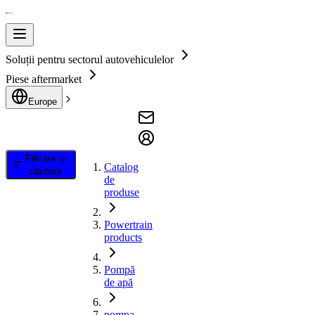
Soluții pentru sectorul autovehiculelor
Piese aftermarket
Europe
Filtrare și
Catalog
căutare
de
produse
Powertrain
products
Pompă
de apă
pompa