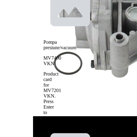
pentru
actioanre
Tip constructiv
curea
pompa apa
transmizie
cu
caneluri
Numarul
5
Pompa
suruburilor
presiune/vacuum
Material roata
tabla de
pale - pompa
otel
MV7400
apa
VKN
Product
card
for
MV7201
VKN
.
Press
Enter
to
view
details.