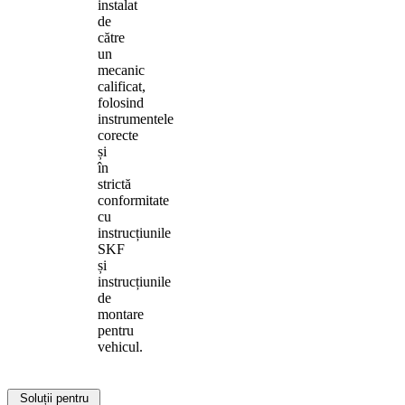
instalat
de
către
un
mecanic
calificat,
folosind
instrumentele
corecte
și
în
strictă
conformitate
cu
instrucțiunile
SKF
și
instrucțiunile
de
montare
pentru
vehicul.
Soluții pentru