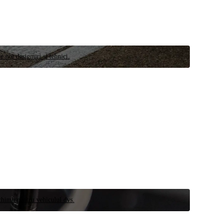
e noi designuri și tehnici.
schimb pentru vehiculul dvs.