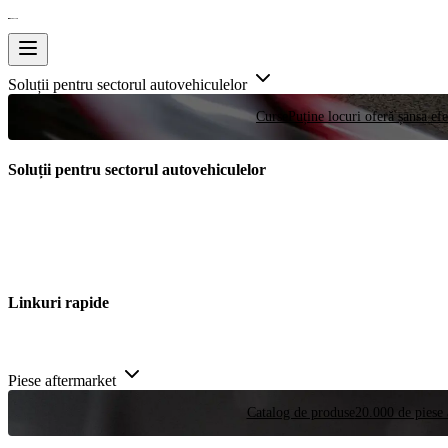
Soluții pentru sectorul autovehiculelor
Curse
Puține locuri oferă șansa efe
Soluții pentru sectorul autovehiculelor
Linkuri rapide
Piese aftermarket
Catalog de produse
20.000 de piese 