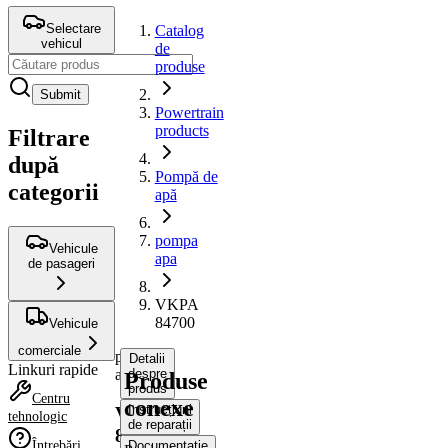
Selectare
Catalog
vehicul
de
produse
Submit
Powertrain
products
Filtrare
după
Pompă de
categorii
apă
pompa
Vehicule
apa
de pasageri
VKPA
84700
Vehicule
comerciale
pompa
Detalii
Linkuri rapide
apa
despre
Produse
produs
Centru
conexe
Instrucțiuni
VKPA
tehnologic
de reparații
84700
Întrebări
Documentație