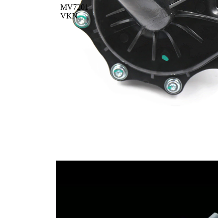
MV7201
VKN