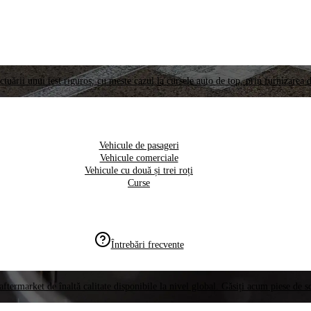
ctuării unui test riguros, cu meste cazul la cursele auto de top, prin furnizarea d
Vehicule de pasageri
Vehicule comerciale
Vehicule cu două și trei roți
Curse
Întrebări frecvente
aftermarket de înaltă calitate disponibile la nivel global. Găsiți acum piese de 