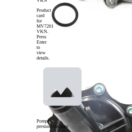
VKN
Product
card
for
MV7201
VKN
.
Press
Enter
to
view
details.
Pompa
presiune/vacuum