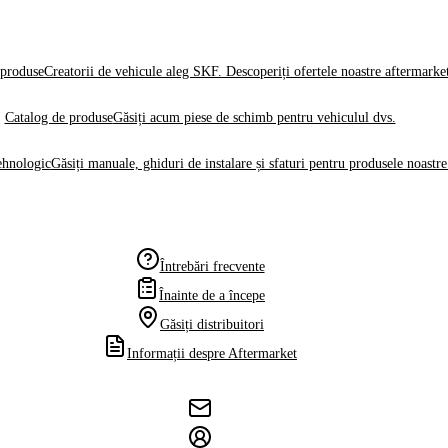
produse
Creatorii de vehicule aleg SKF. Descoperiți ofertele noastre aftermarke
Catalog de produse
Găsiți acum piese de schimb pentru vehiculul dvs.
ehnologic
Găsiți manuale, ghiduri de instalare și sfaturi pentru produsele noastre
Întrebări frecvente
Înainte de a începe
Găsiți distribuitori
Informații despre Aftermarket