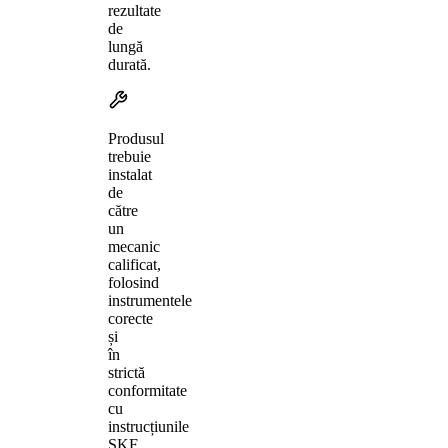
rezultate
de
lungă
durată.
Produsul
trebuie
instalat
de
către
un
mecanic
calificat,
folosind
instrumentele
corecte
și
în
strictă
conformitate
cu
instrucțiunile
SKF