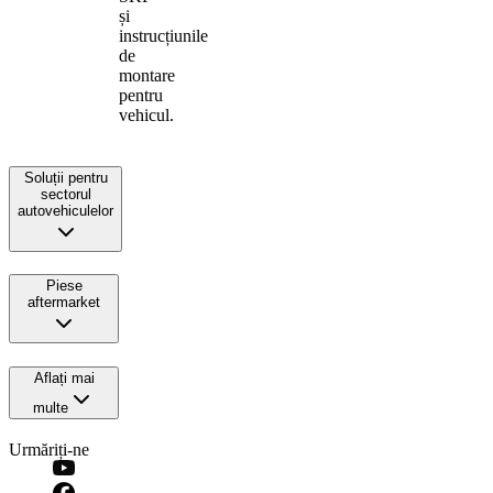
și
instrucțiunile
de
montare
pentru
vehicul.
Soluții pentru
sectorul
autovehiculelor
Piese
aftermarket
Aflați mai
multe
Urmăriți-ne