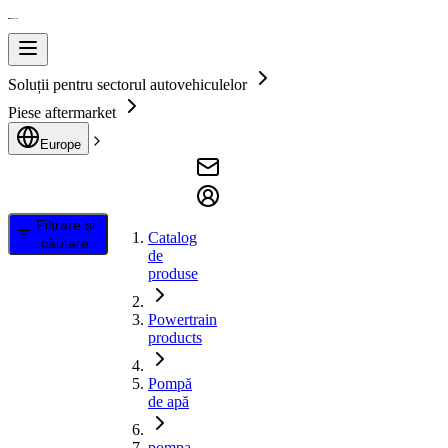
Soluții pentru sectorul autovehiculelor
Piese aftermarket
Europe
Filtrare și
Catalog
căutare
de
produse
Powertrain
products
Pompă
de apă
pompa