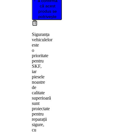
a confirma
că acest
produs se
potrivește
Siguranța
vehiculelor
este
o
prioritate
pentru
SKF,
iar
piesele
noastre
de
calitate
superioară
sunt
proiectate
pentru
reparații
sigure,
cu