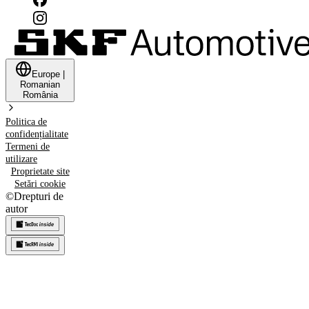
Europe
|
Romanian
România
Politica de
confidențialitate
Termeni de
utilizare
Proprietate site
Setări cookie
©
Drepturi de
autor