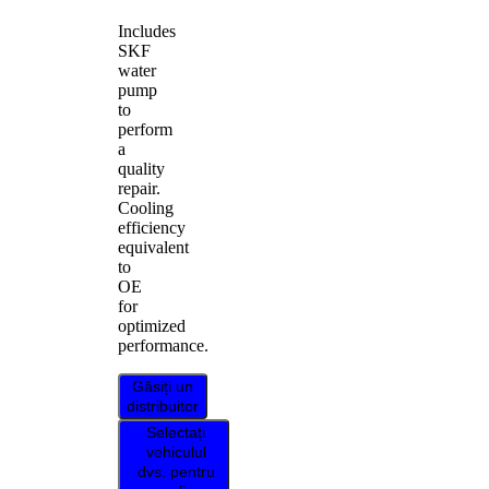
Includes
SKF
water
pump
to
perform
a
quality
repair.
Cooling
efficiency
equivalent
to
OE
for
optimized
performance.
Găsiți un
distribuitor
Selectați
vehiculul
dvs. pentru