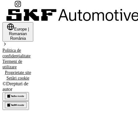
Europe
|
Romanian
România
Politica de
confidențialitate
Termeni de
utilizare
Proprietate site
Setări cookie
©
Drepturi de
autor