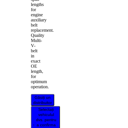
lengths
for
engine
auxiliary
belt
replacement.
Quality
Multi-
V-
belt
in
exact
OE
length,
for
optimum
operation.
Găsiți un
distribuitor
Selectați
vehiculul
dvs. pentru
a confirma