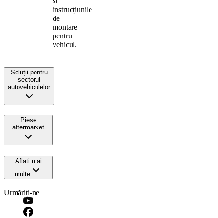
și
instrucțiunile
de
montare
pentru
vehicul.
Soluții pentru
sectorul
autovehiculelor
Piese
aftermarket
Aflați mai
multe
Urmăriți-ne