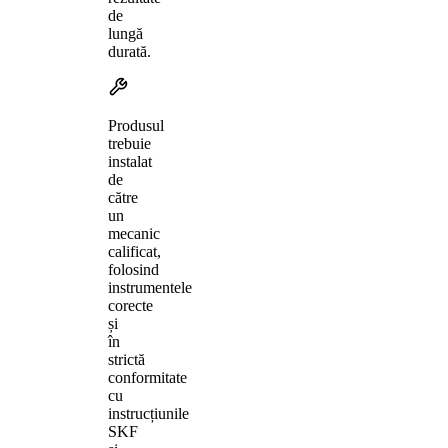
de
lungă
durată.
Produsul
trebuie
instalat
de
către
un
mecanic
calificat,
folosind
instrumentele
corecte
și
în
strictă
conformitate
cu
instrucțiunile
SKF