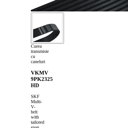
Curea
transmisie
cu
caneluri
VKMV
9PK2325
HD
SKF
Multi-
V-
belt
with
tailored
span