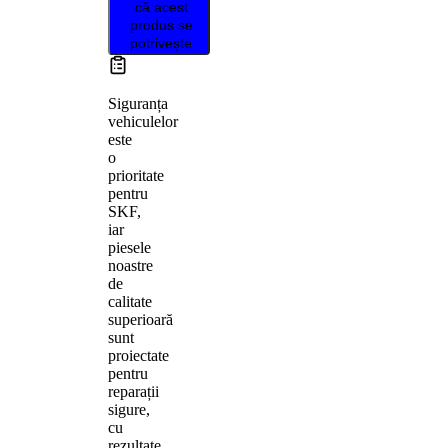
că acest
produs se
potrivește
Siguranța
vehiculelor
este
o
prioritate
pentru
SKF,
iar
piesele
noastre
de
calitate
superioară
sunt
proiectate
pentru
reparații
sigure,
cu
rezultate