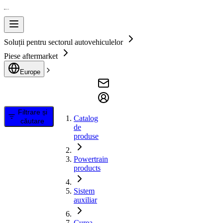
Soluții pentru sectorul autovehiculelor
Piese aftermarket
Europe
Filtrare și
Catalog
căutare
de
produse
Powertrain
products
Sistem
auxiliar
Curea