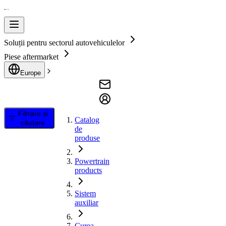
Soluții pentru sectorul autovehiculelor
Piese aftermarket
Europe
Filtrare și
Catalog
căutare
de
produse
Powertrain
products
Sistem
auxiliar
Curea