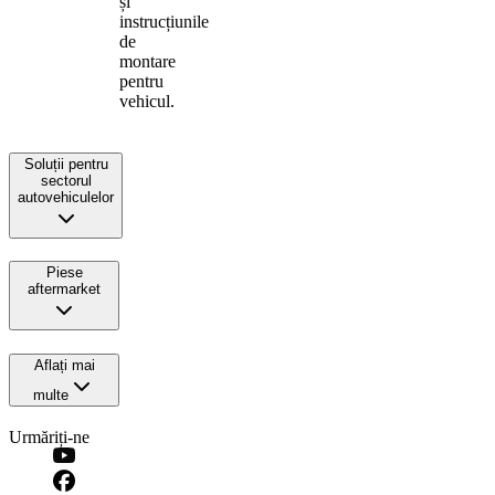
și
instrucțiunile
de
montare
pentru
vehicul.
Soluții pentru
sectorul
autovehiculelor
Piese
aftermarket
Aflați mai
multe
Urmăriți-ne