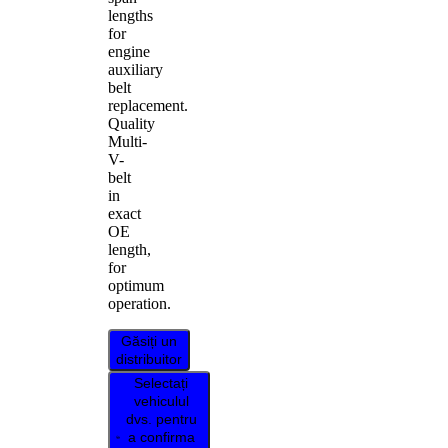
lengths
for
engine
auxiliary
belt
replacement.
Quality
Multi-
V-
belt
in
exact
OE
length,
for
optimum
operation.
Găsiți un
distribuitor
Selectați
vehiculul
dvs. pentru
a confirma