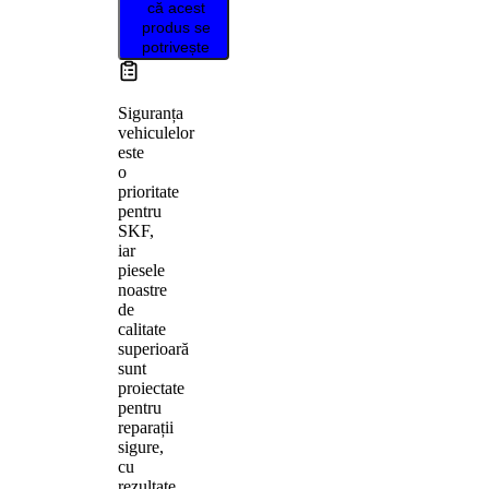
că acest
produs se
potrivește
Siguranța
vehiculelor
este
o
prioritate
pentru
SKF,
iar
piesele
noastre
de
calitate
superioară
sunt
proiectate
pentru
reparații
sigure,
cu
rezultate