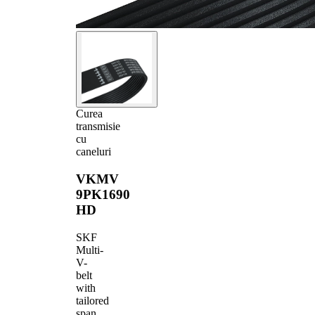
Curea
transmisie
cu
caneluri
VKMV
9PK1690
HD
SKF
Multi-
V-
belt
with
tailored
span