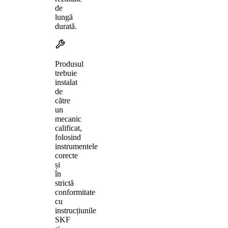
de
lungă
durată.
Produsul
trebuie
instalat
de
către
un
mecanic
calificat,
folosind
instrumentele
corecte
și
în
strictă
conformitate
cu
instrucțiunile
SKF