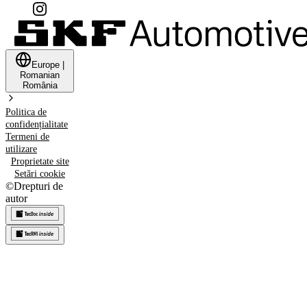
Europe
|
Romanian
România
Politica de
confidențialitate
Termeni de
utilizare
Proprietate site
Setări cookie
©
Drepturi de
autor