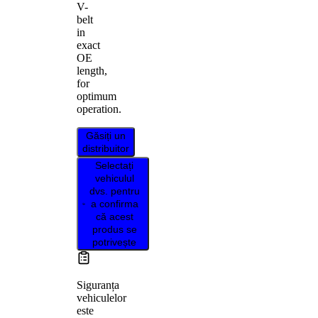
V-
belt
in
exact
OE
length,
for
optimum
operation.
Găsiți un
distribuitor
Selectați
vehiculul
dvs. pentru
a confirma
că acest
produs se
potrivește
Siguranța
vehiculelor
este