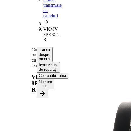
transmisie
cu
caneluri
VKMV
8PK954
R
Curea
Detalii
transmisie
despre
produs
cu
caneluri
Instrucțiuni
de reparații
Compatibilitatea
VKMV
Numere
8PK954
OE
R
Informații despre produs
Proprietate
Valoare
Lungime
954 mm
Latime
28,48 mm
Culoare
negru