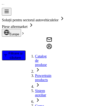
Soluții pentru sectorul autovehiculelor
Piese aftermarket
Europe
Filtrare și
Catalog
căutare
de
produse
Powertrain
products
Sistem
auxiliar
Curea