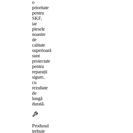
o
prioritate
pentru
SKF,
iar
piesele
noastre
de
calitate
superioară
sunt
proiectate
pentru
reparații
sigure,
cu
rezultate
de
lungă
durată.
Produsul
trebuie