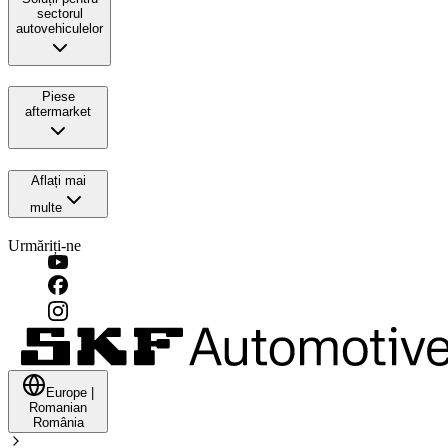
sectorul
autovehiculelor
Piese
aftermarket
Aflați mai
multe
Urmăriți-ne
Europe
|
Romanian
România