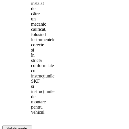
instalat
de
către
un
mecanic
calificat,
folosind
instrumentele
corecte
și
în
strictă
conformitate
cu
instrucțiunile
SKF
și
instrucțiunile
de
montare
pentru
vehicul.
Soluții pentru