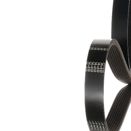
Numar
8
nervuri
Model
ranforsat
Nu sunt
disponibile
SVHC
substante
SVHC
Material
Aramidă
curea
(Kevlar)