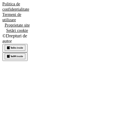
Politica de
confidențialitate
Termeni de
utilizare
Proprietate site
Setări cookie
©
Drepturi de
autor