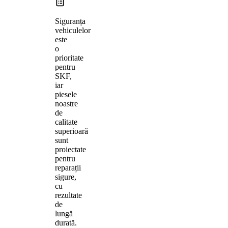
Siguranța
vehiculelor
este
o
prioritate
pentru
SKF,
iar
piesele
noastre
de
calitate
superioară
sunt
proiectate
pentru
reparații
sigure,
cu
rezultate
de
lungă
durată.