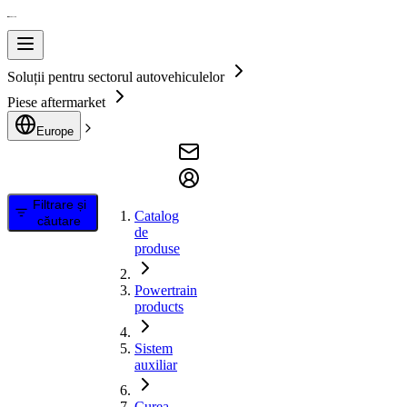
Soluții pentru sectorul autovehiculelor
Piese aftermarket
Europe
Filtrare și
Catalog
căutare
de
produse
Powertrain
products
Sistem
auxiliar
Curea