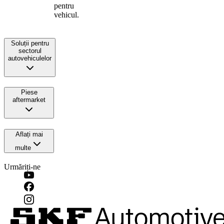
pentru
vehicul.
Soluții pentru
sectorul
autovehiculelor
Piese
aftermarket
Aflați mai
multe
Urmăriți-ne