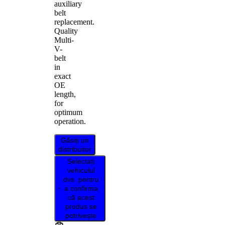
auxiliary
belt
replacement.
Quality
Multi-
V-
belt
in
exact
OE
length,
for
optimum
operation.
Găsiți un
distribuitor
Selectați
vehiculul
dvs. pentru
a confirma
că acest
produs se
potrivește