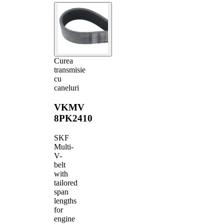
Curea
transmisie
cu
caneluri
VKMV
8PK2410
SKF
Multi-
V-
belt
with
tailored
span
lengths
for
engine