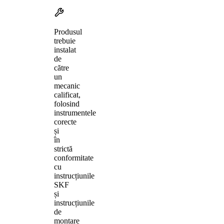
Produsul
trebuie
instalat
de
către
un
mecanic
calificat,
folosind
instrumentele
corecte
și
în
strictă
conformitate
cu
instrucțiunile
SKF
și
instrucțiunile
de
montare