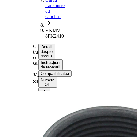
transmisie
cu
caneluri
VKMV
8PK2410
Curea
Detalii
transmisie
despre
produs
cu
caneluri
Instrucțiuni
de reparații
Compatibilitatea
VKMV
Numere
8PK2410
OE
Informații despre produs
Proprietate
Valoare
Lungime
2410 mm
Latime
28,48 mm
Culoare
negru
Numar
8