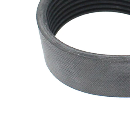
nervuri
Nu sunt
disponibile
SVHC
substante
SVHC
EPDM
(etilen
Material
propilen
curea
dienă
cauciuc)