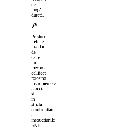
de
lungă
durată.
Produsul
trebuie
instalat
de
către
un
mecanic
calificat,
folosind
instrumentele
corecte
și
în
strictă
conformitate
cu
instrucțiunile
SKF