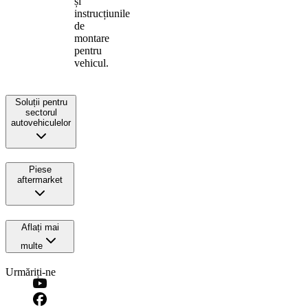
și
instrucțiunile
de
montare
pentru
vehicul.
Soluții pentru
sectorul
autovehiculelor
Piese
aftermarket
Aflați mai
multe
Urmăriți-ne