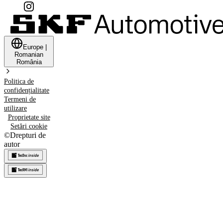
Europe
|
Romanian
România
Politica de
confidențialitate
Termeni de
utilizare
Proprietate site
Setări cookie
©
Drepturi de
autor