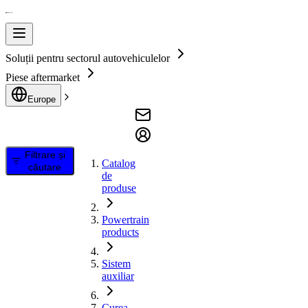
Soluții pentru sectorul autovehiculelor
Piese aftermarket
Europe
Filtrare și
Catalog
căutare
de
produse
Powertrain
products
Sistem
auxiliar
Curea