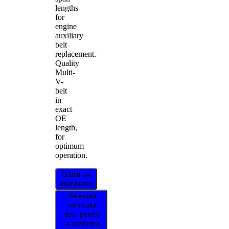
lengths
for
engine
auxiliary
belt
replacement.
Quality
Multi-
V-
belt
in
exact
OE
length,
for
optimum
operation.
Găsiți un
distribuitor
Selectați
vehiculul
dvs. pentru
a confirma