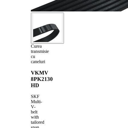
Curea
transmisie
cu
caneluri
VKMV
8PK2130
HD
SKF
Multi-
V-
belt
with
tailored
span