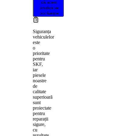
că acest
produs se
potrivește
Siguranța
vehiculelor
este
o
prioritate
pentru
SKF,
iar
piesele
noastre
de
calitate
superioară
sunt
proiectate
pentru
reparații
sigure,
cu
rezultate