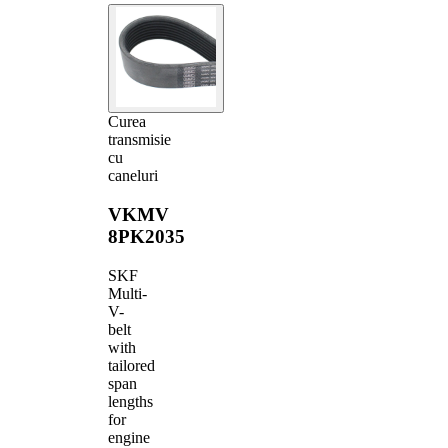
Curea
transmisie
cu
caneluri
VKMV
8PK2035
SKF
Multi-
V-
belt
with
tailored
span
lengths
for
engine