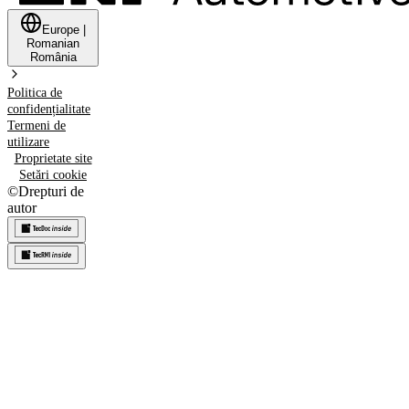
Europe
|
Romanian
România
Politica de
confidențialitate
Termeni de
utilizare
Proprietate site
Setări cookie
©
Drepturi de
autor