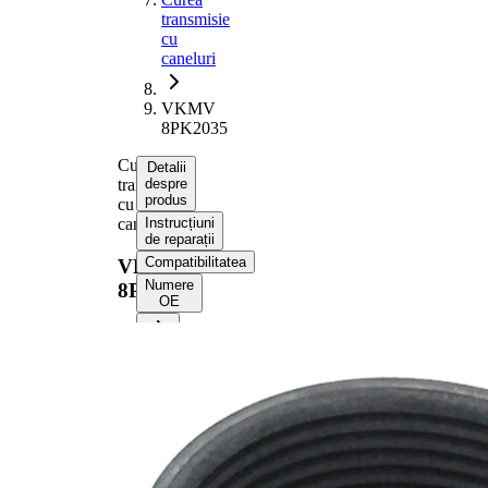
transmisie
cu
caneluri
VKMV
8PK2035
Curea
Detalii
transmisie
despre
produs
cu
caneluri
Instrucțiuni
de reparații
Compatibilitatea
VKMV
Numere
8PK2035
OE
Informații despre produs
Proprietate
Valoare
Lungime
2035 mm
Latime
28,48 mm
Culoare
negru
Numar
8