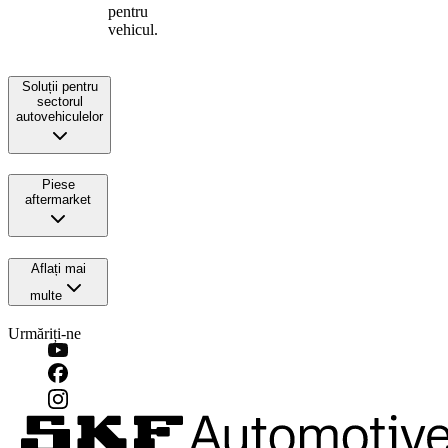
pentru
vehicul.
Soluții pentru
sectorul
autovehiculelor
Piese
aftermarket
Aflați mai
multe
Urmăriți-ne