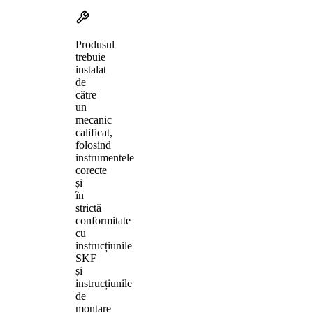
Produsul
trebuie
instalat
de
către
un
mecanic
calificat,
folosind
instrumentele
corecte
și
în
strictă
conformitate
cu
instrucțiunile
SKF
și
instrucțiunile
de
montare