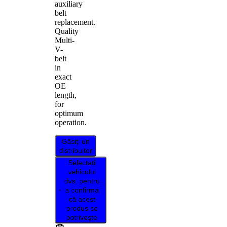
auxiliary
belt
replacement.
Quality
Multi-
V-
belt
in
exact
OE
length,
for
optimum
operation.
Găsiți un
distribuitor
Selectați
vehiculul
dvs. pentru
a confirma
că acest
produs se
potrivește