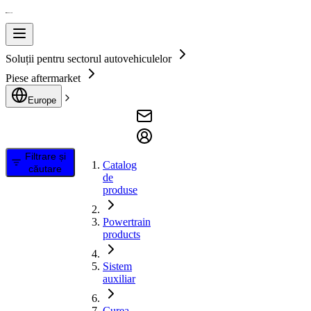
Soluții pentru sectorul autovehiculelor
Piese aftermarket
Europe
Filtrare și
Catalog
căutare
de
produse
Powertrain
products
Sistem
auxiliar
Curea