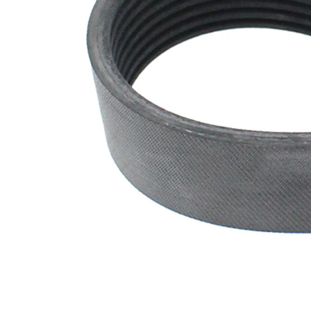
nervuri
Nu sunt
disponibile
SVHC
substante
SVHC
EPDM
(etilen
Material
propilen
curea
dienă
cauciuc)