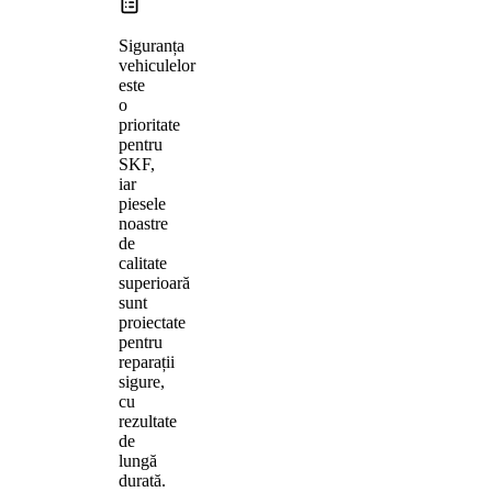
Siguranța
vehiculelor
este
o
prioritate
pentru
SKF,
iar
piesele
noastre
de
calitate
superioară
sunt
proiectate
pentru
reparații
sigure,
cu
rezultate
de
lungă
durată.