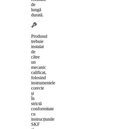
de
lungă
durată.
Produsul
trebuie
instalat
de
către
un
mecanic
calificat,
folosind
instrumentele
corecte
și
în
strictă
conformitate
cu
instrucțiunile
SKF