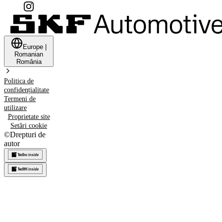
Europe
|
Romanian
România
Politica de
confidențialitate
Termeni de
utilizare
Proprietate site
Setări cookie
©
Drepturi de
autor