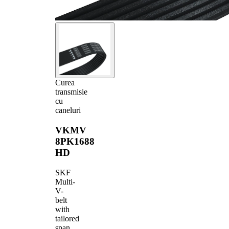
Curea
transmisie
cu
caneluri
VKMV
8PK1688
HD
SKF
Multi-
V-
belt
with
tailored
span