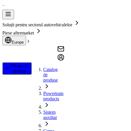
Soluții pentru sectorul autovehiculelor
Piese aftermarket
Europe
Filtrare și
Catalog
căutare
de
produse
Powertrain
products
Sistem
auxiliar
Curea