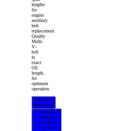
lengths
for
engine
auxiliary
belt
replacement.
Quality
Multi-
V-
belt
in
exact
OE
length,
for
optimum
operation.
Găsiți un
distribuitor
Selectați
vehiculul
dvs. pentru
a confirma