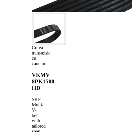
Curea
transmisie
cu
caneluri
VKMV
8PK1500
HD
SKF
Multi-
V-
belt
with
tailored
span