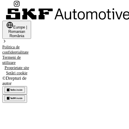
Europe
|
Romanian
România
Politica de
confidențialitate
Termeni de
utilizare
Proprietate site
Setări cookie
©
Drepturi de
autor