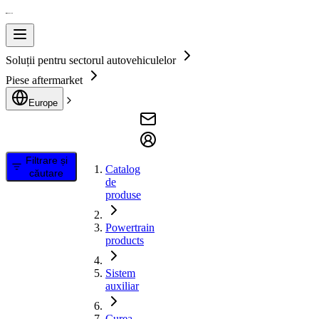
Soluții pentru sectorul autovehiculelor
Piese aftermarket
Europe
Filtrare și
Catalog
căutare
de
produse
Powertrain
products
Sistem
auxiliar
Curea