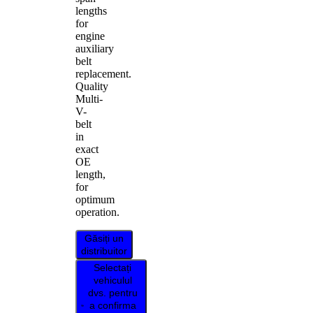
lengths
for
engine
auxiliary
belt
replacement.
Quality
Multi-
V-
belt
in
exact
OE
length,
for
optimum
operation.
Găsiți un
distribuitor
Selectați
vehiculul
dvs. pentru
a confirma