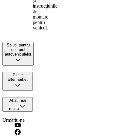
și
instrucțiunile
de
montare
pentru
vehicul.
Soluții pentru
sectorul
autovehiculelor
Piese
aftermarket
Aflați mai
multe
Urmăriți-ne