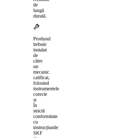
de
lungă
durată.
Produsul
trebuie
instalat
de
către
un
mecanic
calificat,
folosind
instrumentele
corecte
și
în
strictă
conformitate
cu
instrucțiunile
SKF