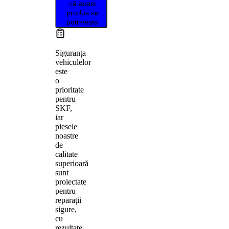
că acest
produs se
potrivește
Siguranța
vehiculelor
este
o
prioritate
pentru
SKF,
iar
piesele
noastre
de
calitate
superioară
sunt
proiectate
pentru
reparații
sigure,
cu
rezultate