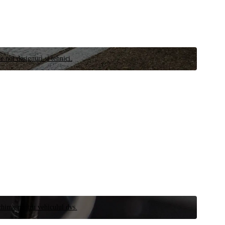
e noi designuri și tehnici.
schimb pentru vehiculul dvs.