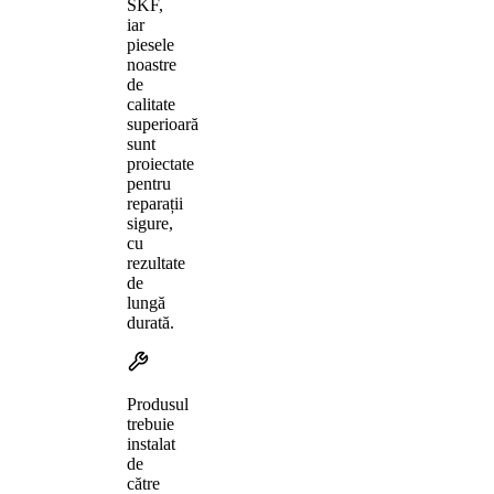
SKF,
iar
piesele
noastre
de
calitate
superioară
sunt
proiectate
pentru
reparații
sigure,
cu
rezultate
de
lungă
durată.
Produsul
trebuie
instalat
de
către