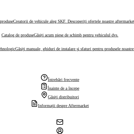
produse
Creatorii de vehicule aleg SKF. Descoperiți ofertele noastre aftermarke
Catalog de produse
Găsiți acum piese de schimb pentru vehiculul dvs.
ehnologic
Găsiți manuale, ghiduri de instalare și sfaturi pentru produsele noastre
Întrebări frecvente
Înainte de a începe
Găsiți distribuitori
Informații despre Aftermarket