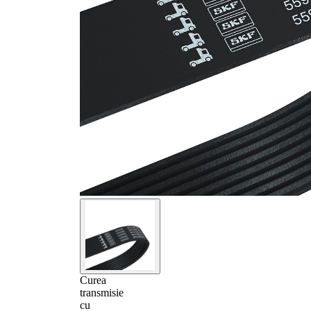
Curea
transmisie
cu