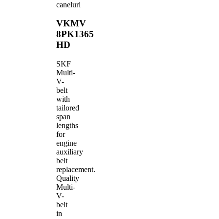
caneluri
VKMV
8PK1365
HD
SKF
Multi-
V-
belt
with
tailored
span
lengths
for
engine
auxiliary
belt
replacement.
Quality
Multi-
V-
belt
in