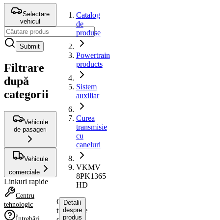
Selectare
Catalog
vehicul
de
produse
Submit
Powertrain
products
Filtrare
după
Sistem
categorii
auxiliar
Curea
Vehicule
transmisie
de pasageri
cu
caneluri
Vehicule
VKMV
comerciale
8PK1365
Linkuri rapide
HD
Centru
Curea
Detalii
tehnologic
transmisie
despre
produs
Întrebări
cu