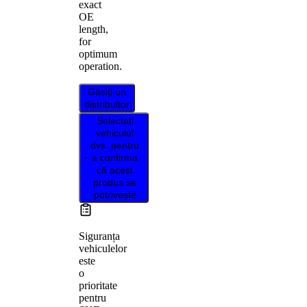
exact
OE
length,
for
optimum
operation.
Găsiți un
distribuitor
Selectați
vehiculul
dvs. pentru
a confirma
că acest
produs se
potrivește
Siguranța
vehiculelor
este
o
prioritate
pentru