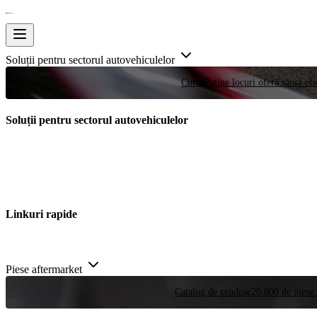
Soluții pentru sectorul autovehiculelor
Curse
Puține locuri oferă șansa efe
Soluții pentru sectorul autovehiculelor
Linkuri rapide
Piese aftermarket
Catalog de produse
20.000 de piese 