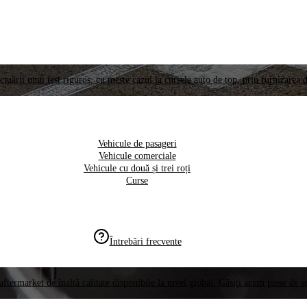
ctuării unui test riguros, cu meste cazul la cursele auto de top, prin furnizarea d
Vehicule de pasageri
Vehicule comerciale
Vehicule cu două și trei roți
Curse
Întrebări frecvente
aftermarket de înaltă calitate disponibile la nivel global. Găsiți acum piese de 