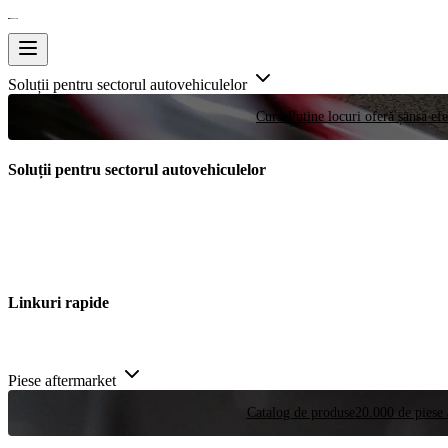
Soluții pentru sectorul autovehiculelor
Curse
Puține locuri oferă șansa efe
Soluții pentru sectorul autovehiculelor
Linkuri rapide
Piese aftermarket
Catalog de produse
20.000 de piese 