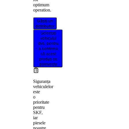
optimum
operation.
Găsiți un
distribuitor
Selectați
vehiculul
dvs. pentru
a confirma
că acest
produs se
potrivește
Siguranța
vehiculelor
este
o
prioritate
pentru
SKF,
iar
piesele
noastre