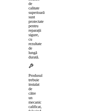
de
calitate
superioară
sunt
proiectate
pentru
reparații
sigure,
cu
rezultate
de
lungă
durată.
Produsul
trebuie
instalat
de
către
un
mecanic
calificat,