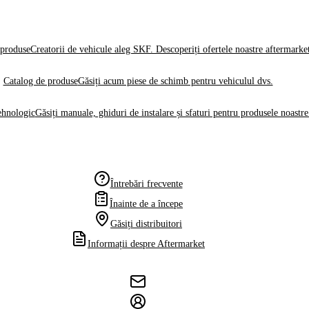
produse
Creatorii de vehicule aleg SKF. Descoperiți ofertele noastre aftermarke
Catalog de produse
Găsiți acum piese de schimb pentru vehiculul dvs.
ehnologic
Găsiți manuale, ghiduri de instalare și sfaturi pentru produsele noastre
Întrebări frecvente
Înainte de a începe
Găsiți distribuitori
Informații despre Aftermarket