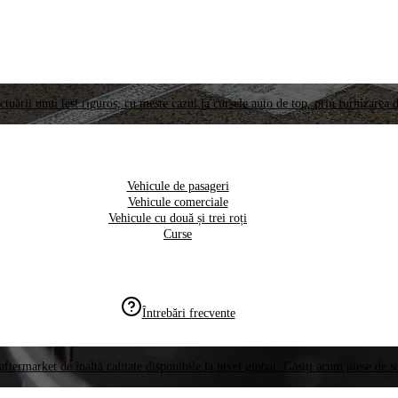
ctuării unui test riguros, cu meste cazul la cursele auto de top, prin furnizarea d
Vehicule de pasageri
Vehicule comerciale
Vehicule cu două și trei roți
Curse
Întrebări frecvente
aftermarket de înaltă calitate disponibile la nivel global. Găsiți acum piese de 