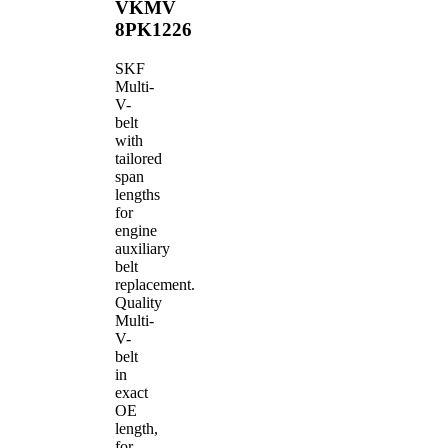
VKMV
8PK1226
SKF
Multi-
V-
belt
with
tailored
span
lengths
for
engine
auxiliary
belt
replacement.
Quality
Multi-
V-
belt
in
exact
OE
length,
for