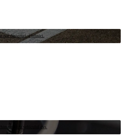
e noi designuri și tehnici.
schimb pentru vehiculul dvs.