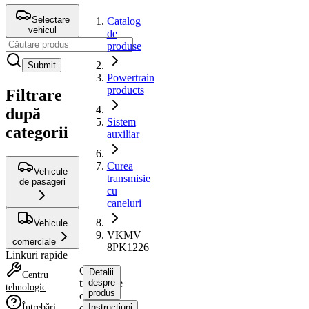
Selectare
Catalog
vehicul
de
produse
Submit
Powertrain
products
Filtrare
după
Sistem
categorii
auxiliar
Curea
Vehicule
transmisie
de pasageri
cu
caneluri
Vehicule
VKMV
comerciale
8PK1226
Linkuri rapide
Curea
Detalii
Centru
transmisie
despre
tehnologic
produs
cu
Întrebări
caneluri
Instrucțiuni