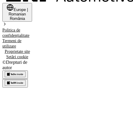
Europe
|
Romanian
România
Politica de
confidențialitate
Termeni de
utilizare
Proprietate site
Setări cookie
©
Drepturi de
autor