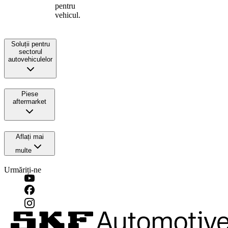
pentru
vehicul.
Soluții pentru
sectorul
autovehiculelor
Piese
aftermarket
Aflați mai
multe
Urmăriți-ne