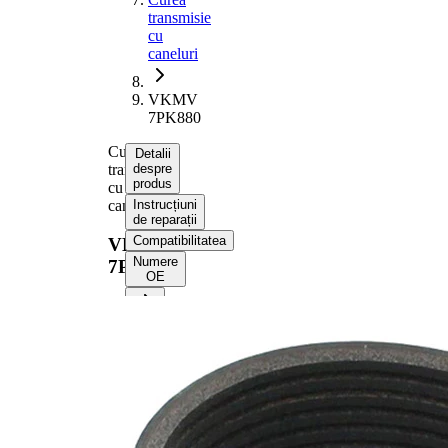
transmisie
cu
caneluri
VKMV
7PK880
Curea
Detalii
transmisie
despre
produs
cu
caneluri
Instrucțiuni
de reparații
Compatibilitatea
VKMV
Numere
7PK880
OE
Informații despre produs
Proprietate
Valoare
Lungime
880 mm
Latime
24,92 mm
Culoare
negru
Numar
7