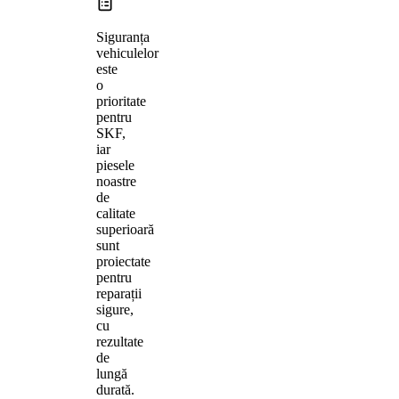
Siguranța
vehiculelor
este
o
prioritate
pentru
SKF,
iar
piesele
noastre
de
calitate
superioară
sunt
proiectate
pentru
reparații
sigure,
cu
rezultate
de
lungă
durată.