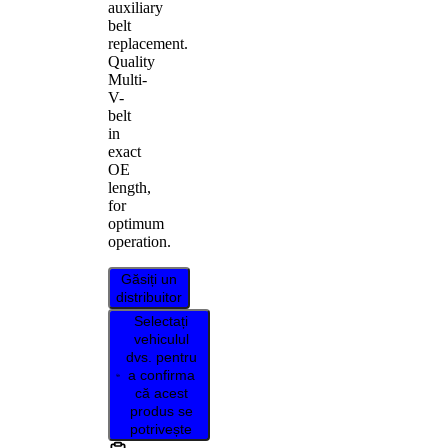
auxiliary
belt
replacement.
Quality
Multi-
V-
belt
in
exact
OE
length,
for
optimum
operation.
Găsiți un
distribuitor
Selectați
vehiculul
dvs. pentru
a confirma
că acest
produs se
potrivește