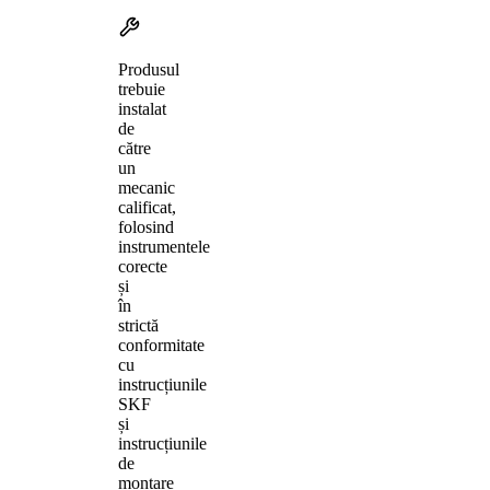
Produsul
trebuie
instalat
de
către
un
mecanic
calificat,
folosind
instrumentele
corecte
și
în
strictă
conformitate
cu
instrucțiunile
SKF
și
instrucțiunile
de
montare