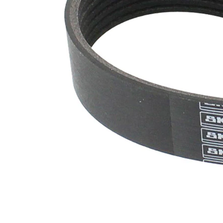
nervuri
Nu sunt
disponibile
SVHC
substante
SVHC
EPDM
(etilen
Material
propilen
curea
dienă
cauciuc)