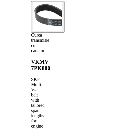
Curea
transmisie
cu
caneluri
VKMV
7PK880
SKF
Multi-
V-
belt
with
tailored
span
lengths
for
engine