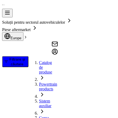
Soluții pentru sectorul autovehiculelor
Piese aftermarket
Europe
Filtrare și
Catalog
căutare
de
produse
Powertrain
products
Sistem
auxiliar
Curea