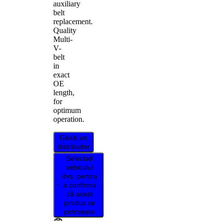
auxiliary
belt
replacement.
Quality
Multi-
V-
belt
in
exact
OE
length,
for
optimum
operation.
Găsiți un
distribuitor
Selectați
vehiculul
dvs. pentru
a confirma
că acest
produs se
potrivește