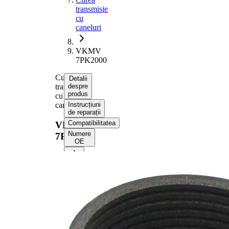
transmisie
cu
caneluri
VKMV
7PK2000
Curea
Detalii
transmisie
despre
produs
cu
caneluri
Instrucțiuni
de reparații
Compatibilitatea
VKMV
Numere
7PK2000
OE
Informații despre produs
Proprietate
Valoare
Lungime
2000 mm
Latime
24,92 mm
Culoare
negru
Numar
7