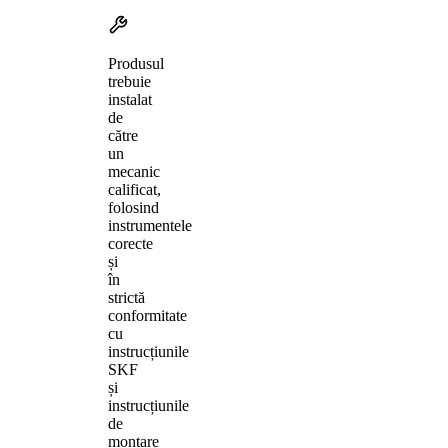
Produsul
trebuie
instalat
de
către
un
mecanic
calificat,
folosind
instrumentele
corecte
și
în
strictă
conformitate
cu
instrucțiunile
SKF
și
instrucțiunile
de
montare