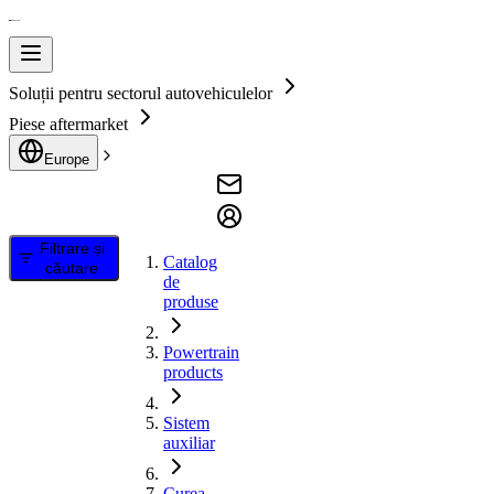
Soluții pentru sectorul autovehiculelor
Piese aftermarket
Europe
Filtrare și
Catalog
căutare
de
produse
Powertrain
products
Sistem
auxiliar
Curea