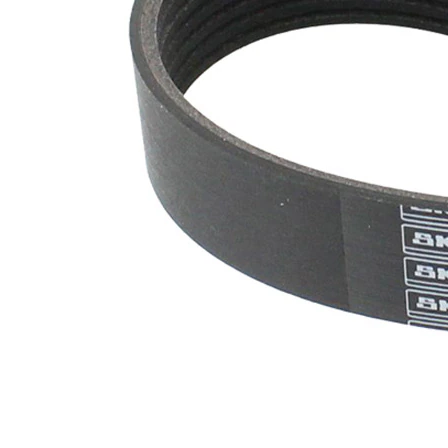
nervuri
Nu sunt
disponibile
SVHC
substante
SVHC
EPDM
(etilen
Material
propilen
curea
dienă
cauciuc)