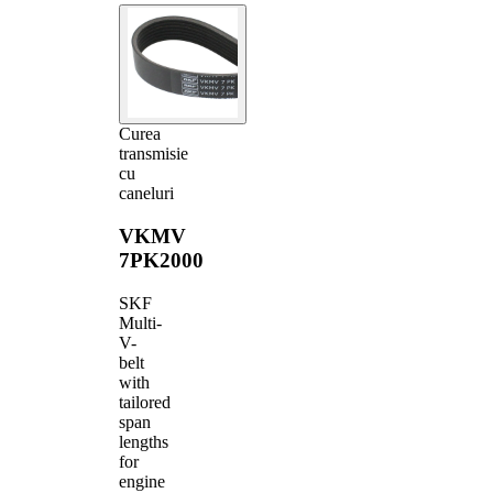
Curea
transmisie
cu
caneluri
VKMV
7PK2000
SKF
Multi-
V-
belt
with
tailored
span
lengths
for
engine