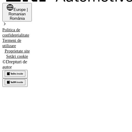
Europe
|
Romanian
România
Politica de
confidențialitate
Termeni de
utilizare
Proprietate site
Setări cookie
©
Drepturi de
autor