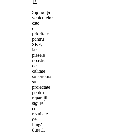
Siguranța
vehiculelor
este
o
prioritate
pentru
SKF,
iar
piesele
noastre
de
calitate
superioară
sunt
proiectate
pentru
reparații
sigure,
cu
rezultate
de
lungă
durată.