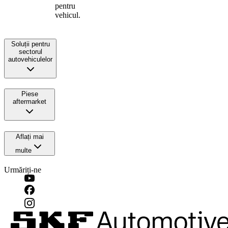
pentru
vehicul.
Soluții pentru
sectorul
autovehiculelor
Piese
aftermarket
Aflați mai
multe
Urmăriți-ne