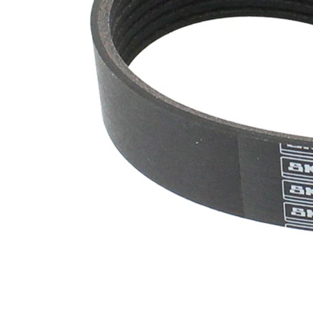
nervuri
Nu sunt
disponibile
SVHC
substante
SVHC
EPDM
(etilen
Material
propilen
curea
dienă
cauciuc)