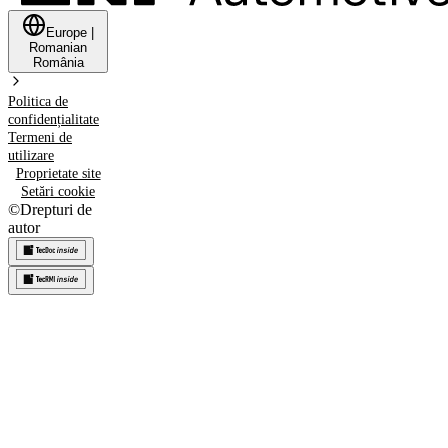
Europe
|
Romanian
România
Politica de
confidențialitate
Termeni de
utilizare
Proprietate site
Setări cookie
©
Drepturi de
autor