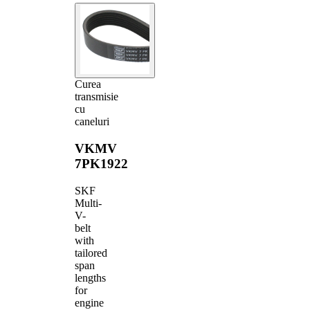
Curea
transmisie
cu
caneluri
VKMV
7PK1922
SKF
Multi-
V-
belt
with
tailored
span
lengths
for
engine