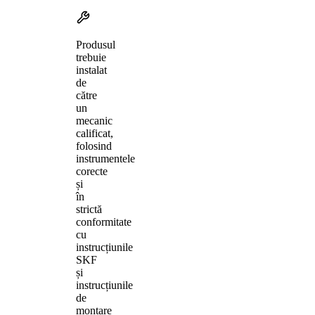
Produsul
trebuie
instalat
de
către
un
mecanic
calificat,
folosind
instrumentele
corecte
și
în
strictă
conformitate
cu
instrucțiunile
SKF
și
instrucțiunile
de
montare