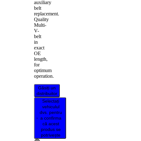
auxiliary
belt
replacement.
Quality
Multi-
V-
belt
in
exact
OE
length,
for
optimum
operation.
Găsiți un
distribuitor
Selectați
vehiculul
dvs. pentru
a confirma
că acest
produs se
potrivește