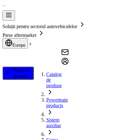
Soluții pentru sectorul autovehiculelor
Piese aftermarket
Europe
Filtrare și
Catalog
căutare
de
produse
Powertrain
products
Sistem
auxiliar
Curea