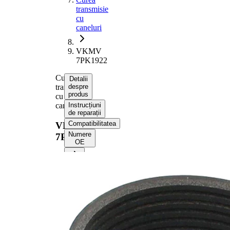
transmisie
cu
caneluri
VKMV
7PK1922
Curea
Detalii
transmisie
despre
produs
cu
caneluri
Instrucțiuni
de reparații
Compatibilitatea
VKMV
Numere
7PK1922
OE
Informații despre produs
Proprietate
Valoare
Lungime
1922 mm
Latime
24,92 mm
Culoare
negru
Numar
7