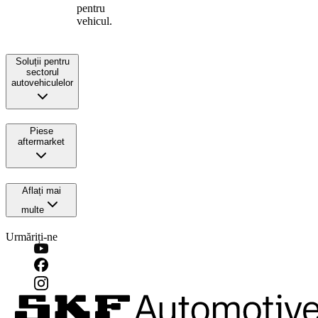
pentru
vehicul.
Soluții pentru
sectorul
autovehiculelor
Piese
aftermarket
Aflați mai
multe
Urmăriți-ne