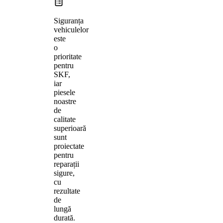
Siguranța
vehiculelor
este
o
prioritate
pentru
SKF,
iar
piesele
noastre
de
calitate
superioară
sunt
proiectate
pentru
reparații
sigure,
cu
rezultate
de
lungă
durată.