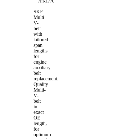
7PK1770
SKF
Multi-
V-
belt
with
tailored
span
lengths
for
engine
auxiliary
belt
replacement.
Quality
Multi-
V-
belt
in
exact
OE
length,
for
optimum