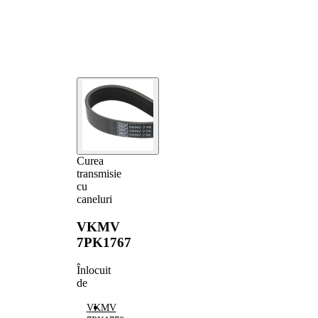
Curea
transmisie
cu
caneluri
VKMV
7PK1767
Înlocuit
de
VKMV