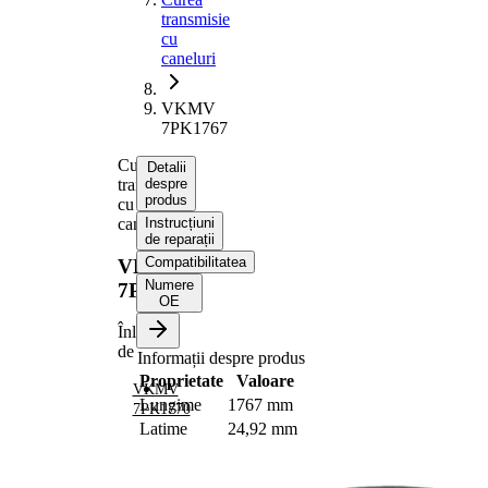
transmisie
cu
caneluri
VKMV
7PK1767
Curea
Detalii
transmisie
despre
produs
cu
caneluri
Instrucțiuni
de reparații
Compatibilitatea
VKMV
Numere
7PK1767
OE
Înlocuit
de
Informații despre produs
Proprietate
Valoare
VKMV
Lungime
1767 mm
7PK1770
Latime
24,92 mm
Culoare
negru
Numar
7