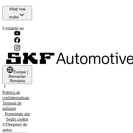
Aflați mai
multe
Urmăriți-ne
Europe
|
Romanian
România
Politica de
confidențialitate
Termeni de
utilizare
Proprietate site
Setări cookie
©
Drepturi de
autor