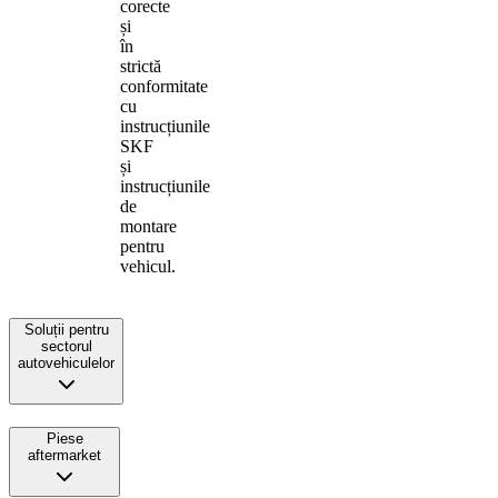
corecte
și
în
strictă
conformitate
cu
instrucțiunile
SKF
și
instrucțiunile
de
montare
pentru
vehicul.
Soluții pentru
sectorul
autovehiculelor
Piese
aftermarket