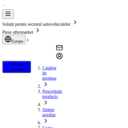
Soluții pentru sectorul autovehiculelor
Piese aftermarket
Europe
Filtrare și
Catalog
căutare
de
produse
Powertrain
products
Sistem
auxiliar
Curea