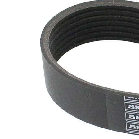
nervuri
Nu sunt
disponibile
SVHC
substante
SVHC
EPDM
(etilen
Material
propilen
curea
dienă
cauciuc)