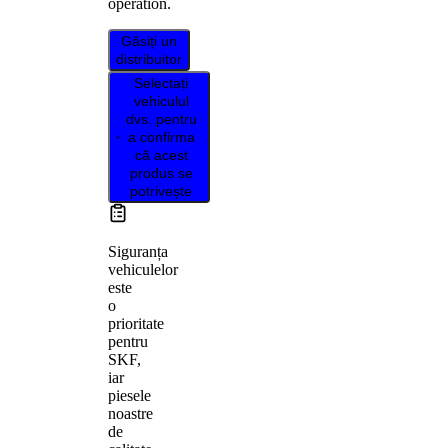
operation.
Găsiți un
distribuitor
Selectați
vehiculul
dvs. pentru
a confirma
că acest
produs se
potrivește
Siguranța
vehiculelor
este
o
prioritate
pentru
SKF,
iar
piesele
noastre
de