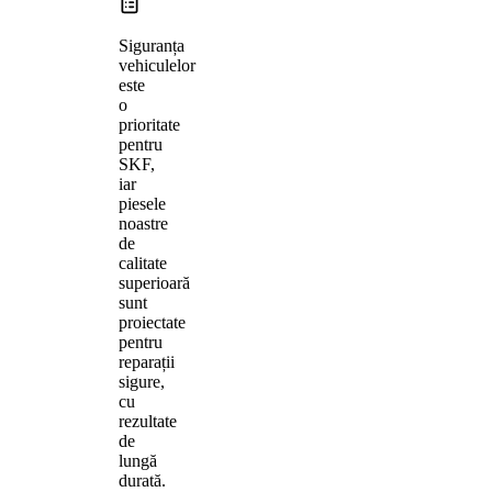
Siguranța
vehiculelor
este
o
prioritate
pentru
SKF,
iar
piesele
noastre
de
calitate
superioară
sunt
proiectate
pentru
reparații
sigure,
cu
rezultate
de
lungă
durată.