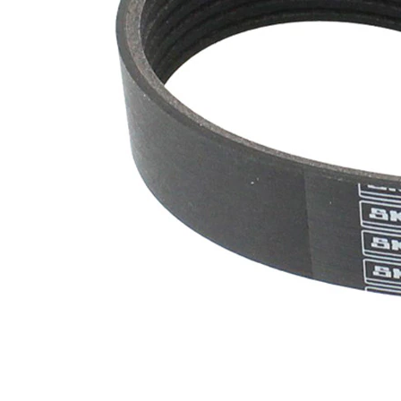
nervuri
Nu sunt
disponibile
SVHC
substante
SVHC
EPDM
(etilen
Material
propilen
curea
dienă
cauciuc)