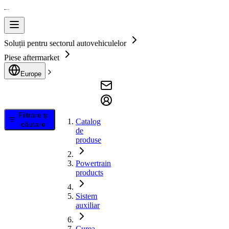
Soluții pentru sectorul autovehiculelor
Piese aftermarket
Europe
Filtrare și
Catalog
căutare
de
produse
Powertrain
products
Sistem
auxiliar
Curea