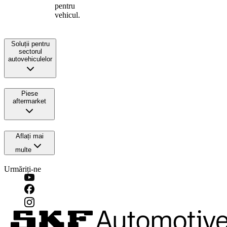
pentru
vehicul.
Soluții pentru
sectorul
autovehiculelor
Piese
aftermarket
Aflați mai
multe
Urmăriți-ne