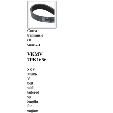
Curea
transmisie
cu
caneluri
VKMV
7PK1656
SKF
Multi-
V-
belt
with
tailored
span
lengths
for
engine