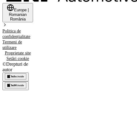
Europe
|
Romanian
România
Politica de
confidențialitate
Termeni de
utilizare
Proprietate site
Setări cookie
©
Drepturi de
autor