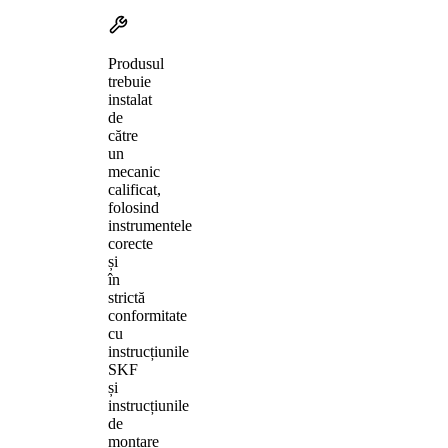
Produsul
trebuie
instalat
de
către
un
mecanic
calificat,
folosind
instrumentele
corecte
și
în
strictă
conformitate
cu
instrucțiunile
SKF
și
instrucțiunile
de
montare