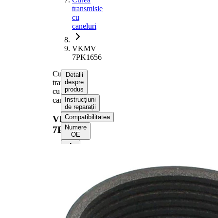
transmisie
cu
caneluri
VKMV
7PK1656
Curea
Detalii
transmisie
despre
produs
cu
caneluri
Instrucțiuni
de reparații
Compatibilitatea
VKMV
Numere
7PK1656
OE
Informații despre produs
Proprietate
Valoare
Lungime
1656 mm
Latime
24,92 mm
Culoare
negru
Numar
7