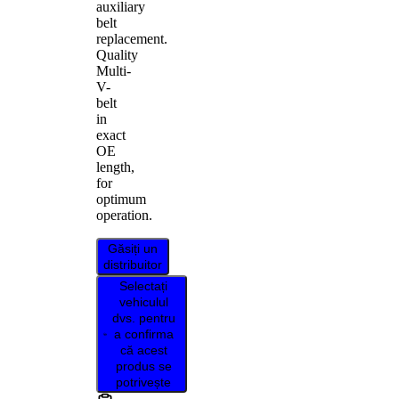
auxiliary
belt
replacement.
Quality
Multi-
V-
belt
in
exact
OE
length,
for
optimum
operation.
Găsiți un
distribuitor
Selectați
vehiculul
dvs. pentru
a confirma
că acest
produs se
potrivește