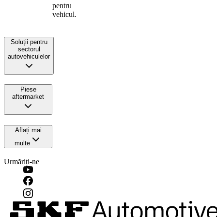
pentru
vehicul.
Soluții pentru
sectorul
autovehiculelor
Piese
aftermarket
Aflați mai
multe
Urmăriți-ne