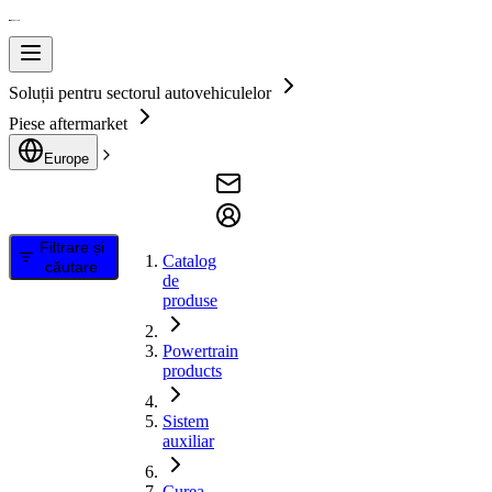
Soluții pentru sectorul autovehiculelor
Piese aftermarket
Europe
Filtrare și
Catalog
căutare
de
produse
Powertrain
products
Sistem
auxiliar
Curea