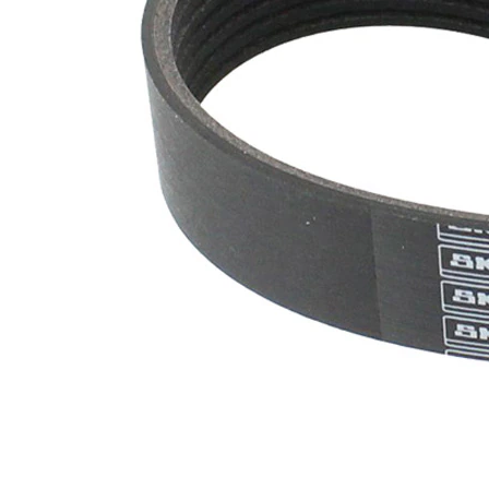
nervuri
Nu sunt
disponibile
SVHC
substante
SVHC
EPDM
(etilen
Material
propilen
curea
dienă
cauciuc)