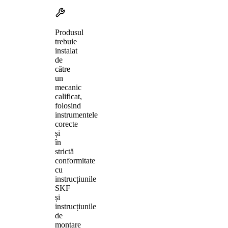
Produsul
trebuie
instalat
de
către
un
mecanic
calificat,
folosind
instrumentele
corecte
și
în
strictă
conformitate
cu
instrucțiunile
SKF
și
instrucțiunile
de
montare