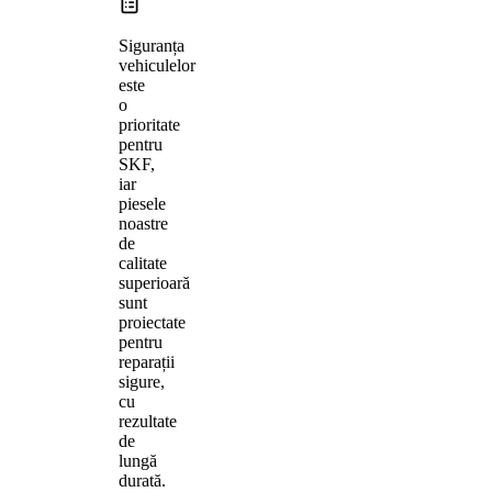
Siguranța
vehiculelor
este
o
prioritate
pentru
SKF,
iar
piesele
noastre
de
calitate
superioară
sunt
proiectate
pentru
reparații
sigure,
cu
rezultate
de
lungă
durată.