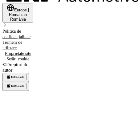
Europe
|
Romanian
România
Politica de
confidențialitate
Termeni de
utilizare
Proprietate site
Setări cookie
©
Drepturi de
autor