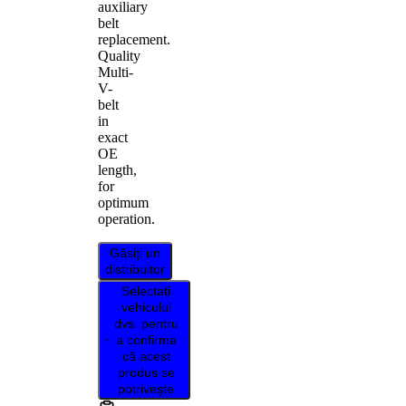
auxiliary
belt
replacement.
Quality
Multi-
V-
belt
in
exact
OE
length,
for
optimum
operation.
Găsiți un
distribuitor
Selectați
vehiculul
dvs. pentru
a confirma
că acest
produs se
potrivește