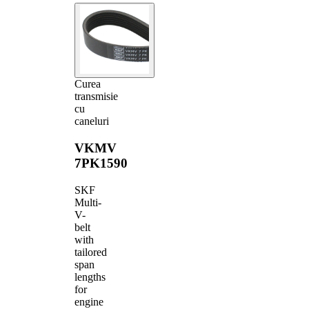
Curea
transmisie
cu
caneluri
VKMV
7PK1590
SKF
Multi-
V-
belt
with
tailored
span
lengths
for
engine