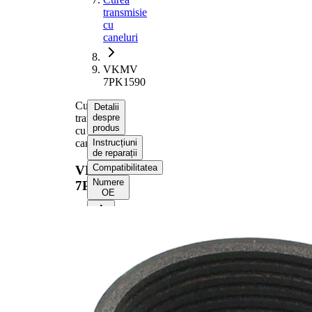
transmisie
cu
caneluri
VKMV
7PK1590
Curea
Detalii
transmisie
despre
produs
cu
caneluri
Instrucțiuni
de reparații
Compatibilitatea
VKMV
Numere
7PK1590
OE
Informații despre produs
Proprietate
Valoare
Lungime
1590 mm
Latime
24,92 mm
Culoare
negru
Numar
7