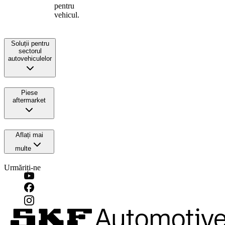
pentru
vehicul.
Soluții pentru
sectorul
autovehiculelor
Piese
aftermarket
Aflați mai
multe
Urmăriți-ne