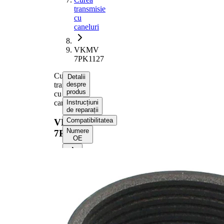
transmisie
cu
caneluri
VKMV
7PK1127
Curea
Detalii
transmisie
despre
produs
cu
caneluri
Instrucțiuni
de reparații
Compatibilitatea
VKMV
Numere
7PK1127
OE
Informații despre produs
Proprietate
Valoare
Lungime
1127 mm
Latime
24,92 mm
Culoare
negru
Numar
7