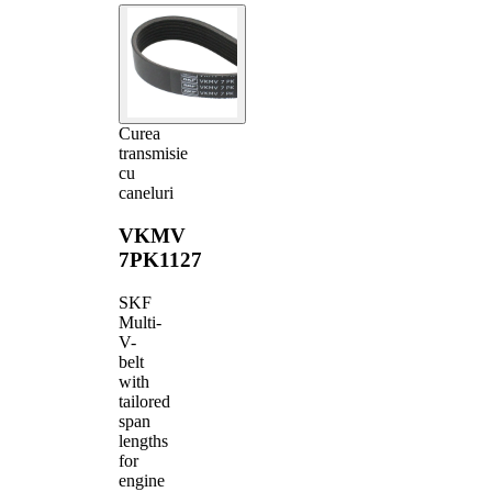
Curea
transmisie
cu
caneluri
VKMV
7PK1127
SKF
Multi-
V-
belt
with
tailored
span
lengths
for
engine