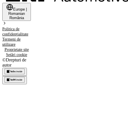
Europe
|
Romanian
România
Politica de
confidențialitate
Termeni de
utilizare
Proprietate site
Setări cookie
©
Drepturi de
autor