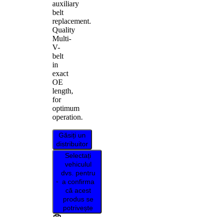
auxiliary
belt
replacement.
Quality
Multi-
V-
belt
in
exact
OE
length,
for
optimum
operation.
Găsiți un
distribuitor
Selectați
vehiculul
dvs. pentru
a confirma
că acest
produs se
potrivește