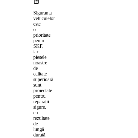
Siguranța
vehiculelor
este
o
prioritate
pentru
SKF,
iar
piesele
noastre
de
calitate
superioară
sunt
proiectate
pentru
reparații
sigure,
cu
rezultate
de
lungă
durată.