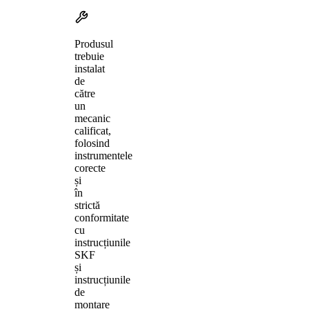
Produsul
trebuie
instalat
de
către
un
mecanic
calificat,
folosind
instrumentele
corecte
și
în
strictă
conformitate
cu
instrucțiunile
SKF
și
instrucțiunile
de
montare