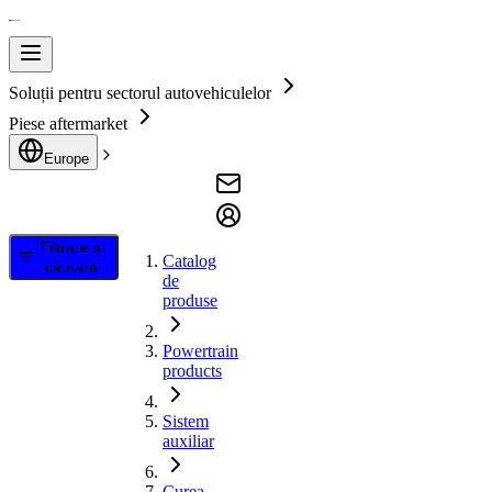
Soluții pentru sectorul autovehiculelor
Piese aftermarket
Europe
Filtrare și
Catalog
căutare
de
produse
Powertrain
products
Sistem
auxiliar
Curea