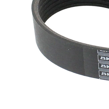
nervuri
Nu sunt
disponibile
SVHC
substante
SVHC
EPDM
(etilen
Material
propilen
curea
dienă
cauciuc)