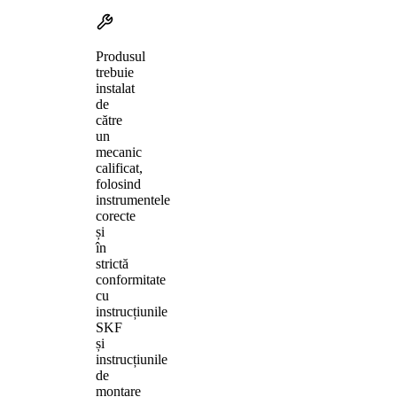
Produsul
trebuie
instalat
de
către
un
mecanic
calificat,
folosind
instrumentele
corecte
și
în
strictă
conformitate
cu
instrucțiunile
SKF
și
instrucțiunile
de
montare