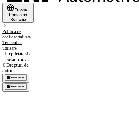
Europe
|
Romanian
România
Politica de
confidențialitate
Termeni de
utilizare
Proprietate site
Setări cookie
©
Drepturi de
autor