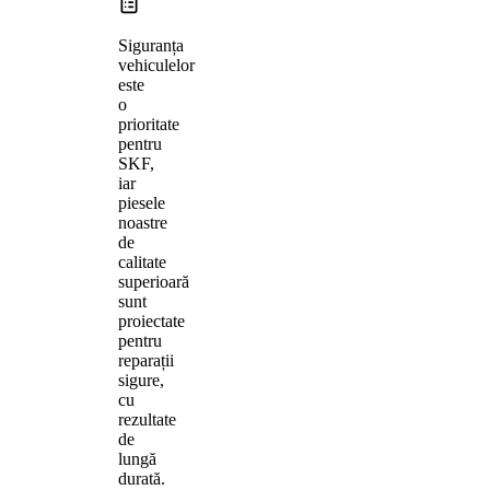
Siguranța
vehiculelor
este
o
prioritate
pentru
SKF,
iar
piesele
noastre
de
calitate
superioară
sunt
proiectate
pentru
reparații
sigure,
cu
rezultate
de
lungă
durată.