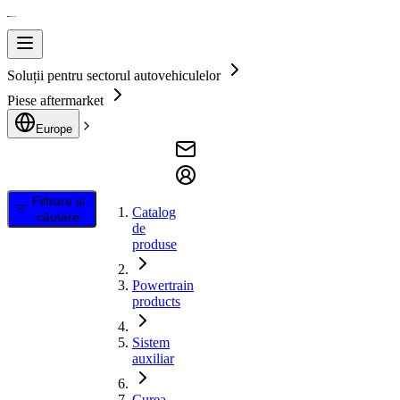
Soluții pentru sectorul autovehiculelor
Piese aftermarket
Europe
Filtrare și
Catalog
căutare
de
produse
Powertrain
products
Sistem
auxiliar
Curea