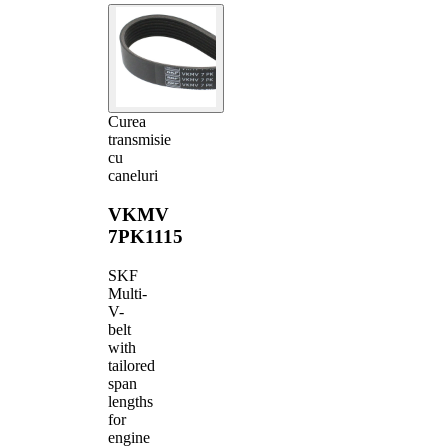
Curea
transmisie
cu
caneluri
VKMV
7PK1115
SKF
Multi-
V-
belt
with
tailored
span
lengths
for
engine