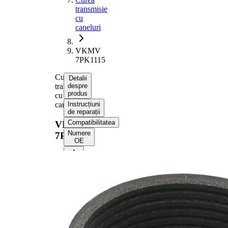
transmisie
cu
caneluri
VKMV
7PK1115
Curea
Detalii
transmisie
despre
produs
cu
caneluri
Instrucțiuni
de reparații
Compatibilitatea
VKMV
Numere
7PK1115
OE
Informații despre produs
Proprietate
Valoare
Lungime
1115 mm
Latime
24,92 mm
Culoare
negru
Numar
7