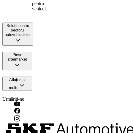
pentru
vehicul.
Soluții pentru
sectorul
autovehiculelor
Piese
aftermarket
Aflați mai
multe
Urmăriți-ne