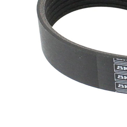
nervuri
Nu sunt
disponibile
SVHC
substante
SVHC
EPDM
(etilen
Material
propilen
curea
dienă
cauciuc)