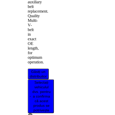
auxiliary
belt
replacement.
Quality
Multi-
V-
belt
in
exact
OE
length,
for
optimum
operation.
Găsiți un
distribuitor
Selectați
vehiculul
dvs. pentru
a confirma
că acest
produs se
potrivește