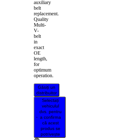
auxiliary
belt
replacement.
Quality
Multi-
V-
belt
in
exact
OE
length,
for
optimum
operation.
Găsiți un
distribuitor
Selectați
vehiculul
dvs. pentru
a confirma
că acest
produs se
potrivește