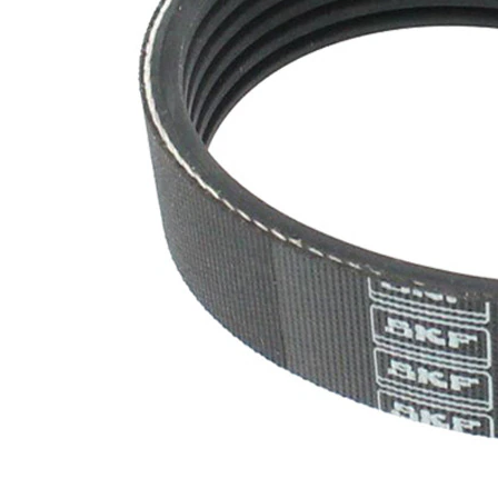
nervuri
Nu sunt
disponibile
SVHC
substante
SVHC
EPDM
(etilen
Material
propilen
curea
dienă
cauciuc)