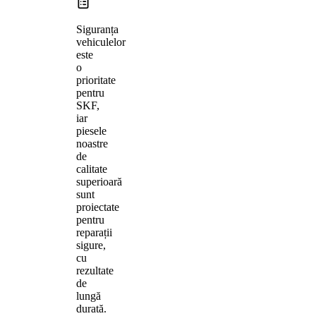
Siguranța
vehiculelor
este
o
prioritate
pentru
SKF,
iar
piesele
noastre
de
calitate
superioară
sunt
proiectate
pentru
reparații
sigure,
cu
rezultate
de
lungă
durată.