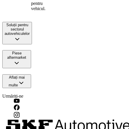
pentru
vehicul.
Soluții pentru
sectorul
autovehiculelor
Piese
aftermarket
Aflați mai
multe
Urmăriți-ne