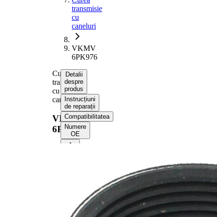
transmisie
cu
caneluri
VKMV
6PK976
Curea
Detalii
transmisie
despre
produs
cu
caneluri
Instrucțiuni
de reparații
Compatibilitatea
VKMV
Numere
6PK976
OE
Informații despre produs
Proprietate
Valoare
Lungime
976 mm
Latime
21,36 mm
Culoare
negru
Numar
6