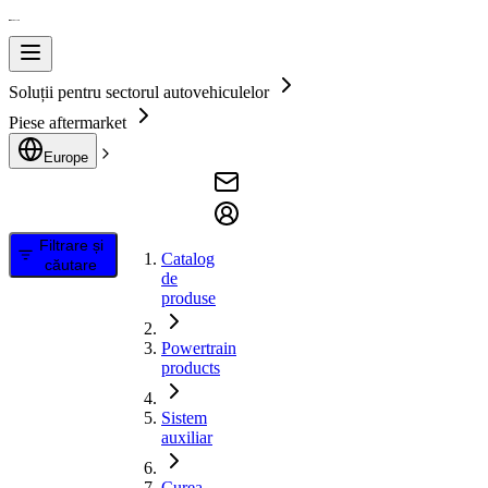
Soluții pentru sectorul autovehiculelor
Piese aftermarket
Europe
Filtrare și
Catalog
căutare
de
produse
Powertrain
products
Sistem
auxiliar
Curea