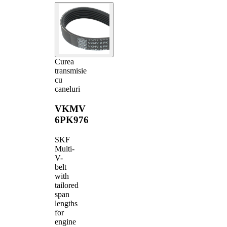
Curea
transmisie
cu
caneluri
VKMV
6PK976
SKF
Multi-
V-
belt
with
tailored
span
lengths
for
engine