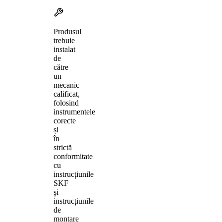
Produsul
trebuie
instalat
de
către
un
mecanic
calificat,
folosind
instrumentele
corecte
și
în
strictă
conformitate
cu
instrucțiunile
SKF
și
instrucțiunile
de
montare