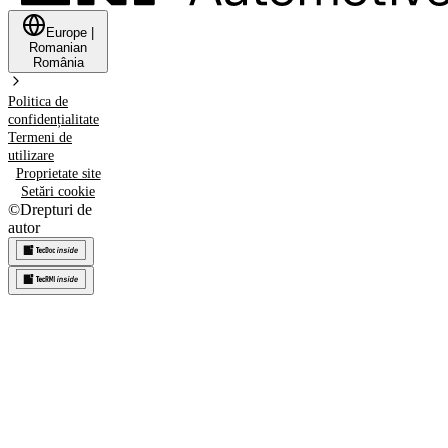
Europe
|
Romanian
România
Politica de
confidențialitate
Termeni de
utilizare
Proprietate site
Setări cookie
©
Drepturi de
autor