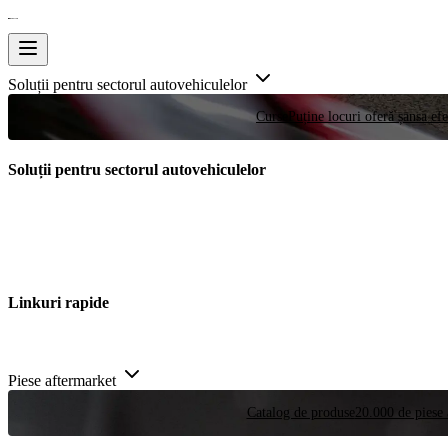
Soluții pentru sectorul autovehiculelor
Curse
Puține locuri oferă șansa efe
Soluții pentru sectorul autovehiculelor
Linkuri rapide
Piese aftermarket
Catalog de produse
20.000 de piese 