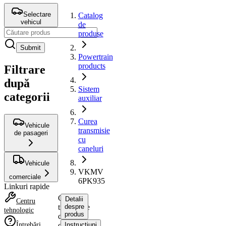
Selectare
Catalog
vehicul
de
produse
Submit
Powertrain
products
Filtrare
după
Sistem
categorii
auxiliar
Curea
Vehicule
transmisie
de pasageri
cu
caneluri
Vehicule
VKMV
comerciale
6PK935
Linkuri rapide
Curea
Detalii
Centru
transmisie
despre
tehnologic
produs
cu
Întrebări
caneluri
Instrucțiuni