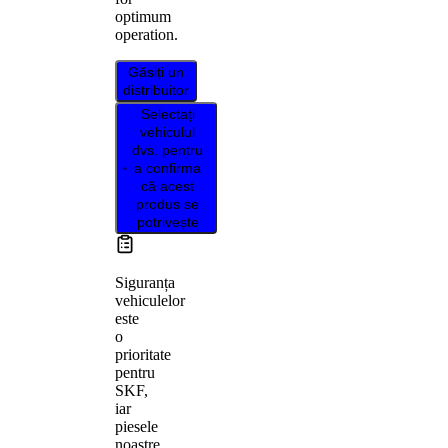
optimum
operation.
Găsiți un
distribuitor
Selectați
vehiculul
dvs. pentru
a confirma
că acest
produs se
potrivește
Siguranța
vehiculelor
este
o
prioritate
pentru
SKF,
iar
piesele
noastre