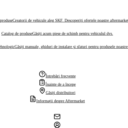
produse
Creatorii de vehicule aleg SKF. Descoperiți ofertele noastre aftermarke
Catalog de produse
Găsiți acum piese de schimb pentru vehiculul dvs.
ehnologic
Găsiți manuale, ghiduri de instalare și sfaturi pentru produsele noastre
Întrebări frecvente
Înainte de a începe
Găsiți distribuitori
Informații despre Aftermarket