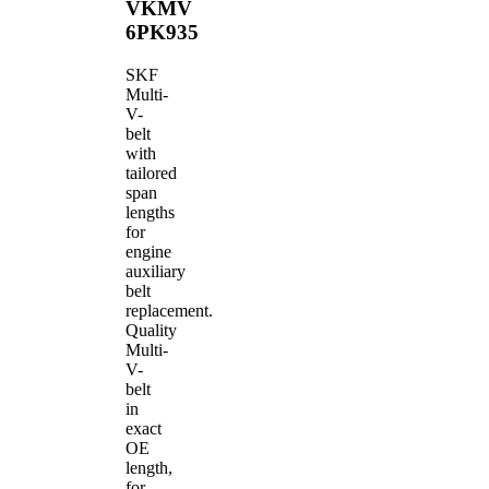
VKMV
6PK935
SKF
Multi-
V-
belt
with
tailored
span
lengths
for
engine
auxiliary
belt
replacement.
Quality
Multi-
V-
belt
in
exact
OE
length,
for