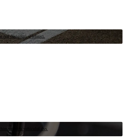
e noi designuri și tehnici.
schimb pentru vehiculul dvs.