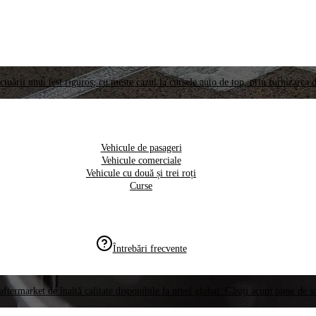
ctuării unui test riguros, cu meste cazul la cursele auto de top, prin furnizarea d
Vehicule de pasageri
Vehicule comerciale
Vehicule cu două și trei roți
Curse
Întrebări frecvente
aftermarket de înaltă calitate disponibile la nivel global. Găsiți acum piese de 