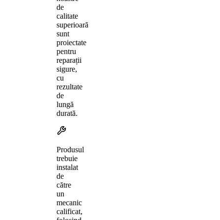
de
calitate
superioară
sunt
proiectate
pentru
reparații
sigure,
cu
rezultate
de
lungă
durată.
Produsul
trebuie
instalat
de
către
un
mecanic
calificat,