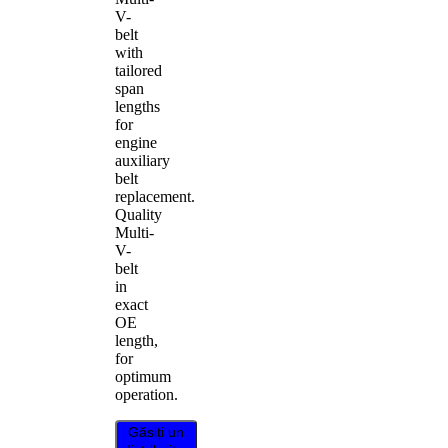
V-
belt
with
tailored
span
lengths
for
engine
auxiliary
belt
replacement.
Quality
Multi-
V-
belt
in
exact
OE
length,
for
optimum
operation.
Găsiți un