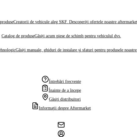
produse
Creatorii de vehicule aleg SKF. Descoperiți ofertele noastre aftermarke
Catalog de produse
Găsiți acum piese de schimb pentru vehiculul dvs.
ehnologic
Găsiți manuale, ghiduri de instalare și sfaturi pentru produsele noastre
Întrebări frecvente
Înainte de a începe
Găsiți distribuitori
Informații despre Aftermarket