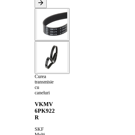
Curea
transmisie
cu
caneluri
VKMV
6PK922
R
SKF
Multi-