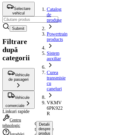
Selectare
Catalog
vehicul
de
produse
Submit
Powertrain
products
Filtrare
după
Sistem
categorii
auxiliar
Curea
Vehicule
transmisie
de pasageri
cu
caneluri
Vehicule
VKMV
comerciale
6PK922
Linkuri rapide
R
Centru
Curea
Detalii
tehnologic
transmisie
despre
produs
Întrebări
cu