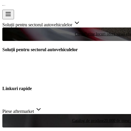
Soluții pentru sectorul autovehiculelor
Curse
Puține locuri oferă șansa efe
Soluții pentru sectorul autovehiculelor
Linkuri rapide
Piese aftermarket
Catalog de produse
20.000 de piese 