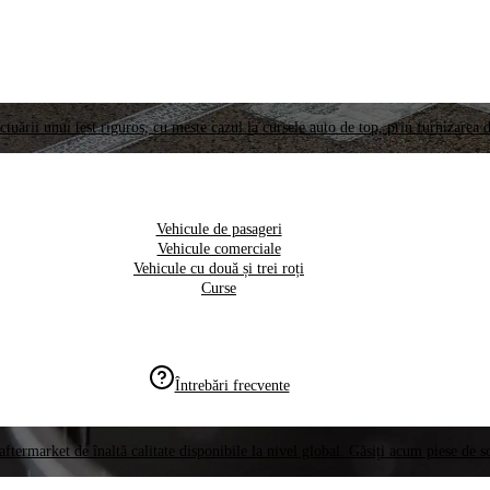
ctuării unui test riguros, cu meste cazul la cursele auto de top, prin furnizarea d
Vehicule de pasageri
Vehicule comerciale
Vehicule cu două și trei roți
Curse
Întrebări frecvente
aftermarket de înaltă calitate disponibile la nivel global. Găsiți acum piese de 