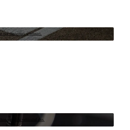
e noi designuri și tehnici.
schimb pentru vehiculul dvs.