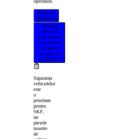
operation.
Găsiți un
distribuitor
Selectați
vehiculul
dvs. pentru
a confirma
că acest
produs se
potrivește
Siguranța
vehiculelor
este
o
prioritate
pentru
SKF,
iar
piesele
noastre
de