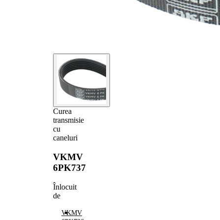
Curea
transmisie
cu
caneluri
VKMV
6PK737
Înlocuit
de
VKMV