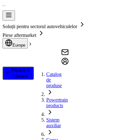
Soluții pentru sectorul autovehiculelor
Piese aftermarket
Europe
Filtrare și
Catalog
căutare
de
produse
Powertrain
products
Sistem
auxiliar
Curea