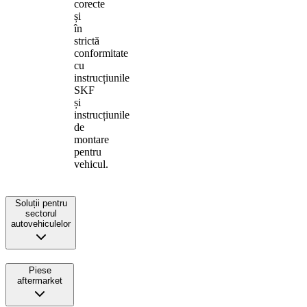
corecte
și
în
strictă
conformitate
cu
instrucțiunile
SKF
și
instrucțiunile
de
montare
pentru
vehicul.
Soluții pentru
sectorul
autovehiculelor
Piese
aftermarket