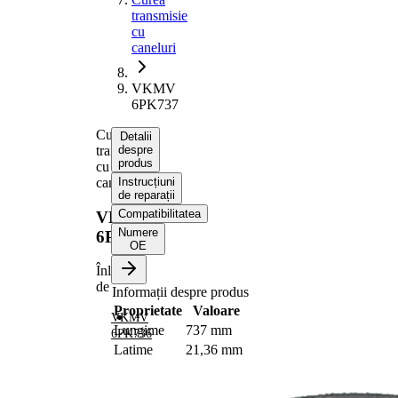
transmisie
cu
caneluri
VKMV
6PK737
Curea
Detalii
transmisie
despre
produs
cu
caneluri
Instrucțiuni
de reparații
Compatibilitatea
VKMV
Numere
6PK737
OE
Înlocuit
de
Informații despre produs
Proprietate
Valoare
VKMV
Lungime
737 mm
6PK736
Latime
21,36 mm
Culoare
negru
Numar
6