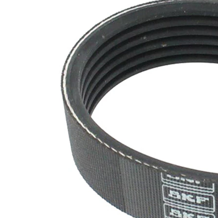
nervuri
Nu sunt
disponibile
SVHC
substante
SVHC
EPDM
(etilen
Material
propilen
curea
dienă
cauciuc)