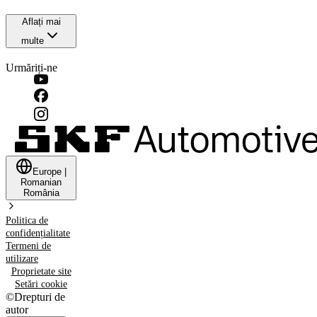
Aflați mai
multe
Urmăriți-ne
Europe
|
Romanian
România
Politica de
confidențialitate
Termeni de
utilizare
Proprietate site
Setări cookie
©
Drepturi de
autor