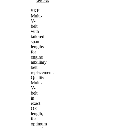
6PK736
SKF
Multi-
V-
belt
with
tailored
span
lengths
for
engine
auxiliary
belt
replacement.
Quality
Multi-
V-
belt
in
exact
OE
length,
for
optimum