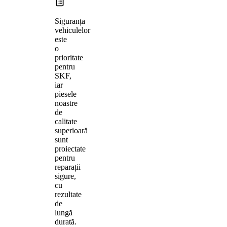
Siguranța
vehiculelor
este
o
prioritate
pentru
SKF,
iar
piesele
noastre
de
calitate
superioară
sunt
proiectate
pentru
reparații
sigure,
cu
rezultate
de
lungă
durată.