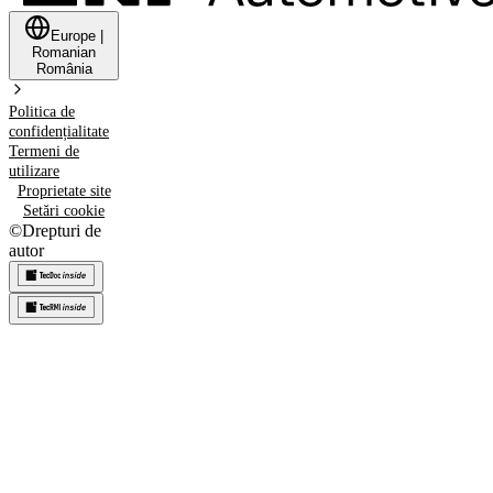
Europe
|
Romanian
România
Politica de
confidențialitate
Termeni de
utilizare
Proprietate site
Setări cookie
©
Drepturi de
autor