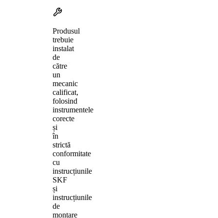
Produsul
trebuie
instalat
de
către
un
mecanic
calificat,
folosind
instrumentele
corecte
și
în
strictă
conformitate
cu
instrucțiunile
SKF
și
instrucțiunile
de
montare