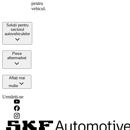
pentru
vehicul.
Soluții pentru
sectorul
autovehiculelor
Piese
aftermarket
Aflați mai
multe
Urmăriți-ne