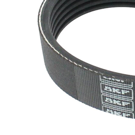
nervuri
Nu sunt
disponibile
SVHC
substante
SVHC
EPDM
(etilen
Material
propilen
curea
dienă
cauciuc)