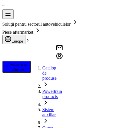
Soluții pentru sectorul autovehiculelor
Piese aftermarket
Europe
Filtrare și
Catalog
căutare
de
produse
Powertrain
products
Sistem
auxiliar
Curea