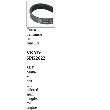
Curea
transmisie
cu
caneluri
VKMV
6PK2622
SKF
Multi-
V-
belt
with
tailored
span
lengths
for
engine