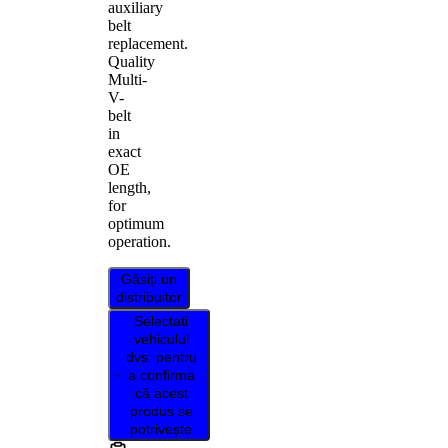
auxiliary
belt
replacement.
Quality
Multi-
V-
belt
in
exact
OE
length,
for
optimum
operation.
Găsiți un
distribuitor
Selectați
vehiculul
dvs. pentru
a confirma
că acest
produs se
potrivește