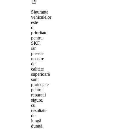
Siguranța
vehiculelor
este
o
prioritate
pentru
SKF,
iar
piesele
noastre
de
calitate
superioară
sunt
proiectate
pentru
reparații
sigure,
cu
rezultate
de
lungă
durată.