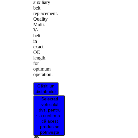
auxiliary
belt
replacement.
Quality
Multi-
V-
belt
in
exact
OE
length,
for
optimum
operation.
Găsiți un
distribuitor
Selectați
vehiculul
dvs. pentru
a confirma
că acest
produs se
potrivește