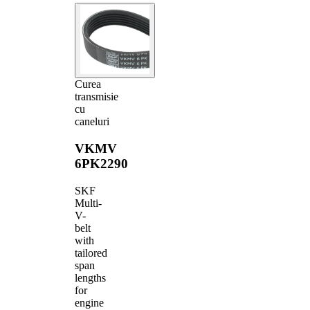
Curea
transmisie
cu
caneluri
VKMV
6PK2290
SKF
Multi-
V-
belt
with
tailored
span
lengths
for
engine