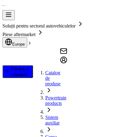
Soluții pentru sectorul autovehiculelor
Piese aftermarket
Europe
Filtrare și
Catalog
căutare
de
produse
Powertrain
products
Sistem
auxiliar
Curea