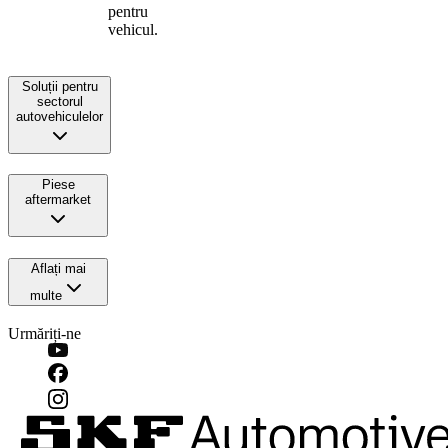
pentru
vehicul.
Soluții pentru
sectorul
autovehiculelor
Piese
aftermarket
Aflați mai
multe
Urmăriți-ne