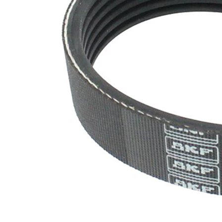
nervuri
Nu sunt
disponibile
SVHC
substante
SVHC
EPDM
(etilen
Material
propilen
curea
dienă
cauciuc)