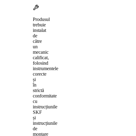
Produsul
trebuie
instalat
de
către
un
mecanic
calificat,
folosind
instrumentele
corecte
și
în
strictă
conformitate
cu
instrucțiunile
SKF
și
instrucțiunile
de
montare