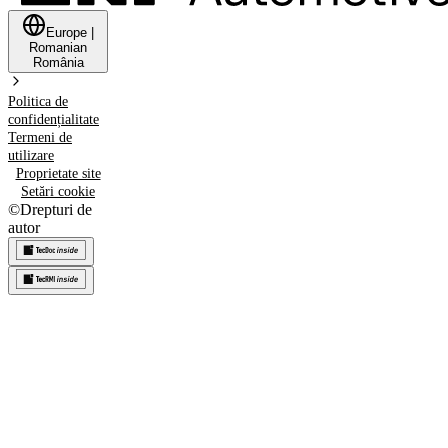
Europe
|
Romanian
România
Politica de
confidențialitate
Termeni de
utilizare
Proprietate site
Setări cookie
©
Drepturi de
autor