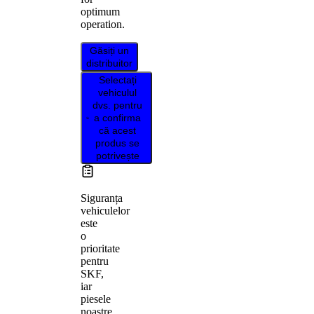
optimum
operation.
Găsiți un
distribuitor
Selectați
vehiculul
dvs. pentru
a confirma
că acest
produs se
potrivește
Siguranța
vehiculelor
este
o
prioritate
pentru
SKF,
iar
piesele
noastre