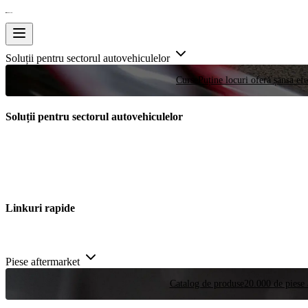
Soluții pentru sectorul autovehiculelor
Curse
Puține locuri oferă șansa efe
Soluții pentru sectorul autovehiculelor
Linkuri rapide
Piese aftermarket
Catalog de produse
20.000 de piese 