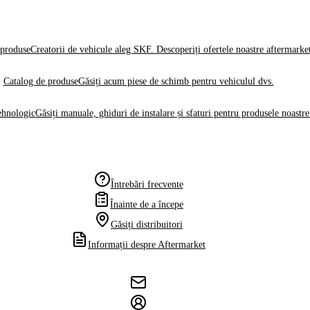
produse
Creatorii de vehicule aleg SKF. Descoperiți ofertele noastre aftermarke
Catalog de produse
Găsiți acum piese de schimb pentru vehiculul dvs.
ehnologic
Găsiți manuale, ghiduri de instalare și sfaturi pentru produsele noastre
Întrebări frecvente
Înainte de a începe
Găsiți distribuitori
Informații despre Aftermarket