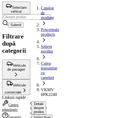
Selectare
Catalog
vehicul
de
produse
Submit
Powertrain
products
Filtrare
după
Sistem
categorii
auxiliar
Curea
Vehicule
transmisie
de pasageri
cu
caneluri
Vehicule
VKMV
comerciale
6PK2240
Linkuri rapide
Curea
Detalii
Centru
transmisie
despre
tehnologic
produs
cu
Întrebări
caneluri
Instrucțiuni