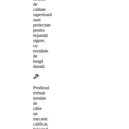
de
calitate
superioară
sunt
proiectate
pentru
reparații
sigure,
cu
rezultate
de
lungă
durată.
Produsul
trebuie
instalat
de
către
un
mecanic
calificat,