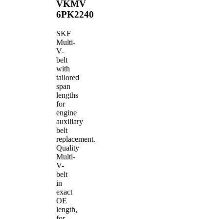
VKMV
6PK2240
SKF
Multi-
V-
belt
with
tailored
span
lengths
for
engine
auxiliary
belt
replacement.
Quality
Multi-
V-
belt
in
exact
OE
length,
for