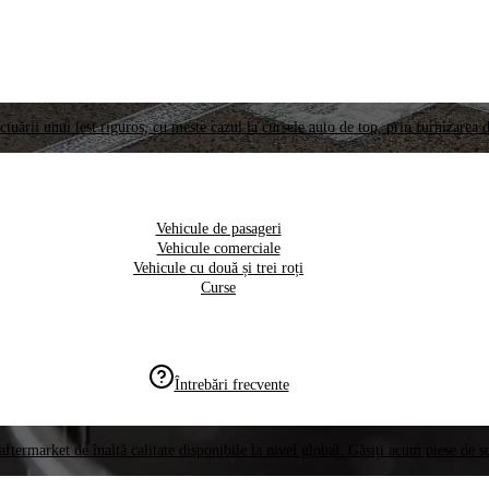
ctuării unui test riguros, cu meste cazul la cursele auto de top, prin furnizarea d
Vehicule de pasageri
Vehicule comerciale
Vehicule cu două și trei roți
Curse
Întrebări frecvente
aftermarket de înaltă calitate disponibile la nivel global. Găsiți acum piese de 