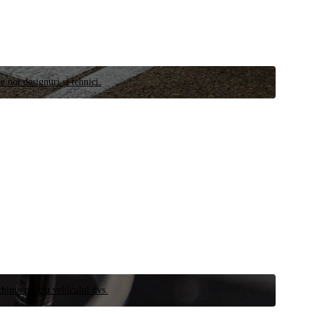
e noi designuri și tehnici.
schimb pentru vehiculul dvs.