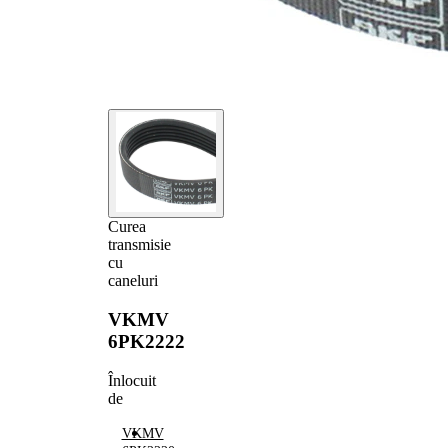
Curea
transmisie
cu
caneluri
VKMV
6PK2222
Înlocuit
de
VKMV