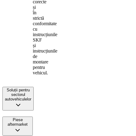
corecte
și
în
strictă
conformitate
cu
instrucțiunile
SKF
și
instrucțiunile
de
montare
pentru
vehicul.
Soluții pentru
sectorul
autovehiculelor
Piese
aftermarket