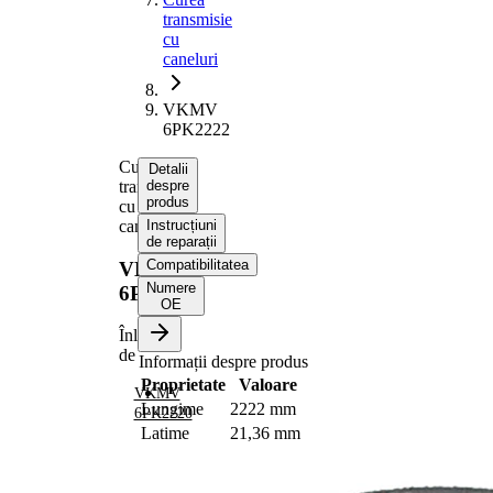
transmisie
cu
caneluri
VKMV
6PK2222
Curea
Detalii
transmisie
despre
produs
cu
caneluri
Instrucțiuni
de reparații
Compatibilitatea
VKMV
Numere
6PK2222
OE
Înlocuit
de
Informații despre produs
Proprietate
Valoare
VKMV
Lungime
2222 mm
6PK2220
Latime
21,36 mm
Culoare
negru
Numar
6