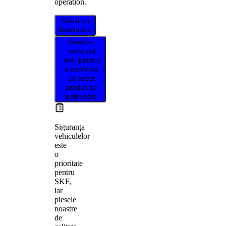
operation.
Găsiți un
distribuitor
Selectați
vehiculul
dvs. pentru
a confirma
că acest
produs se
potrivește
Siguranța
vehiculelor
este
o
prioritate
pentru
SKF,
iar
piesele
noastre
de