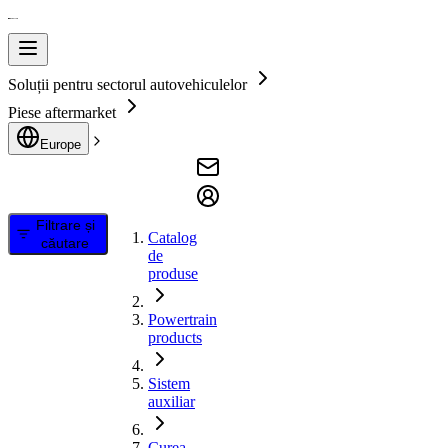
Soluții pentru sectorul autovehiculelor
Piese aftermarket
Europe
Filtrare și
Catalog
căutare
de
produse
Powertrain
products
Sistem
auxiliar
Curea