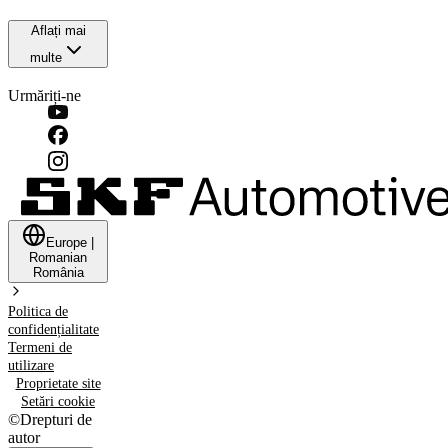
Aflați mai
multe
Urmăriți-ne
Europe
|
Romanian
România
Politica de
confidențialitate
Termeni de
utilizare
Proprietate site
Setări cookie
©
Drepturi de
autor