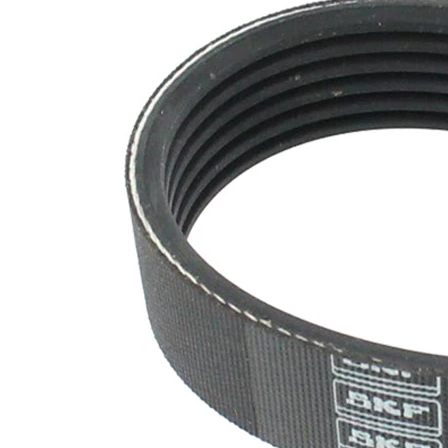
nervuri
Nu sunt
disponibile
SVHC
substante
SVHC
EPDM
(etilen
Material
propilen
curea
dienă
cauciuc)