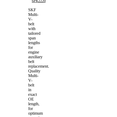
6PK2220
SKF
Multi-
V-
belt
with
tailored
span
lengths
for
engine
auxiliary
belt
replacement.
Quality
Multi-
V-
belt
in
exact
OE
length,
for
optimum