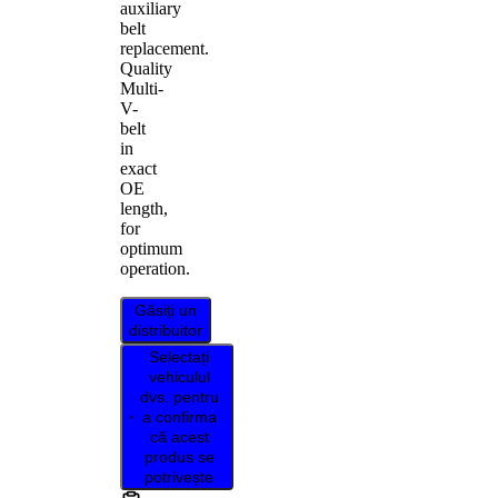
auxiliary
belt
replacement.
Quality
Multi-
V-
belt
in
exact
OE
length,
for
optimum
operation.
Găsiți un
distribuitor
Selectați
vehiculul
dvs. pentru
a confirma
că acest
produs se
potrivește