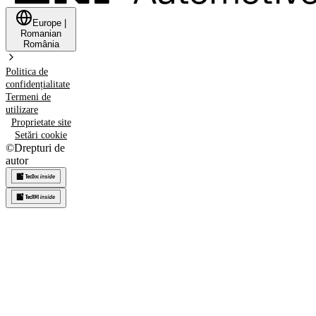
Europe
|
Romanian
România
Politica de
confidențialitate
Termeni de
utilizare
Proprietate site
Setări cookie
©
Drepturi de
autor