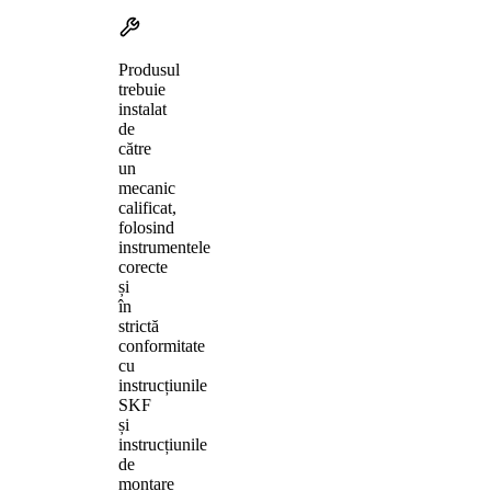
Produsul
trebuie
instalat
de
către
un
mecanic
calificat,
folosind
instrumentele
corecte
și
în
strictă
conformitate
cu
instrucțiunile
SKF
și
instrucțiunile
de
montare