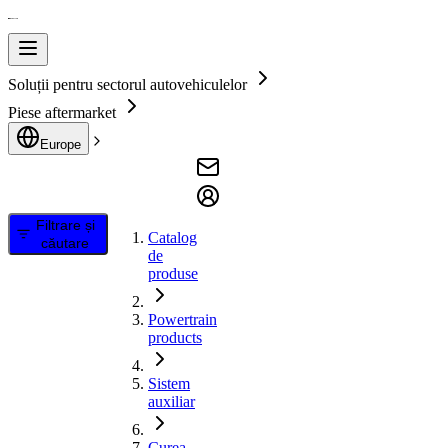
Soluții pentru sectorul autovehiculelor
Piese aftermarket
Europe
Filtrare și
Catalog
căutare
de
produse
Powertrain
products
Sistem
auxiliar
Curea