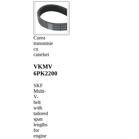
Curea
transmisie
cu
caneluri
VKMV
6PK2200
SKF
Multi-
V-
belt
with
tailored
span
lengths
for
engine