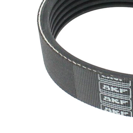
nervuri
Nu sunt
disponibile
SVHC
substante
SVHC
EPDM
(etilen
Material
propilen
curea
dienă
cauciuc)