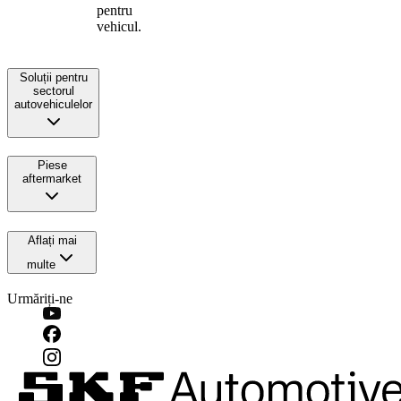
pentru
vehicul.
Soluții pentru
sectorul
autovehiculelor
Piese
aftermarket
Aflați mai
multe
Urmăriți-ne