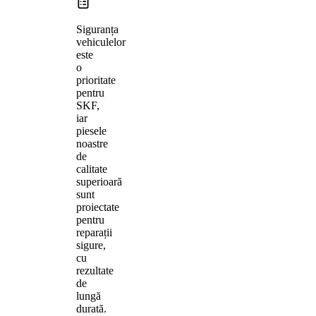
Siguranța
vehiculelor
este
o
prioritate
pentru
SKF,
iar
piesele
noastre
de
calitate
superioară
sunt
proiectate
pentru
reparații
sigure,
cu
rezultate
de
lungă
durată.