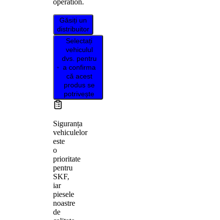
operation.
Găsiți un
distribuitor
Selectați
vehiculul
dvs. pentru
a confirma
că acest
produs se
potrivește
Siguranța
vehiculelor
este
o
prioritate
pentru
SKF,
iar
piesele
noastre
de