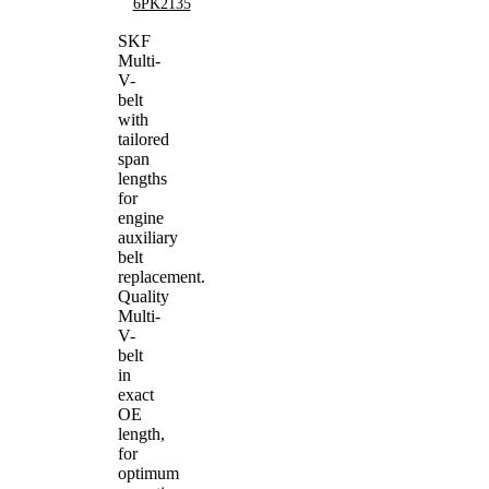
6PK2135
SKF
Multi-
V-
belt
with
tailored
span
lengths
for
engine
auxiliary
belt
replacement.
Quality
Multi-
V-
belt
in
exact
OE
length,
for
optimum