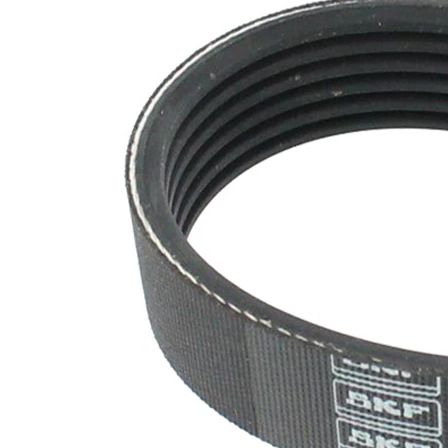
nervuri
Nu sunt
disponibile
SVHC
substante
SVHC
EPDM
(etilen
Material
propilen
curea
dienă
cauciuc)