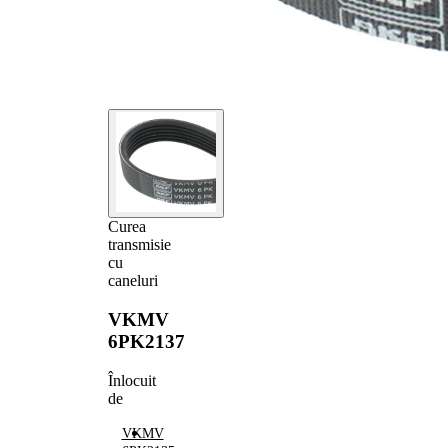
Curea
transmisie
cu
caneluri
VKMV
6PK2137
Înlocuit
de
VKMV