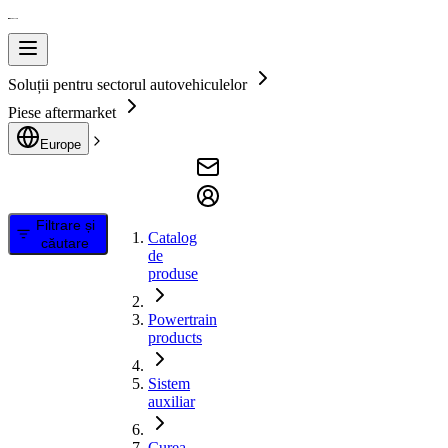
Soluții pentru sectorul autovehiculelor
Piese aftermarket
Europe
Filtrare și
Catalog
căutare
de
produse
Powertrain
products
Sistem
auxiliar
Curea