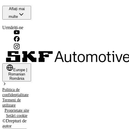
Aflați mai
multe
Urmăriți-ne
Europe
|
Romanian
România
Politica de
confidențialitate
Termeni de
utilizare
Proprietate site
Setări cookie
©
Drepturi de
autor