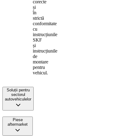
corecte
și
în
strictă
conformitate
cu
instrucțiunile
SKF
și
instrucțiunile
de
montare
pentru
vehicul.
Soluții pentru
sectorul
autovehiculelor
Piese
aftermarket