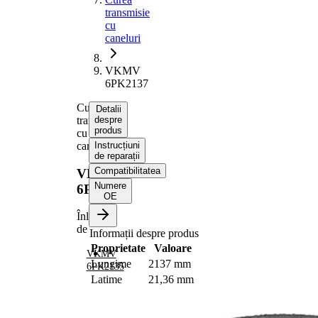
transmisie
cu
caneluri
VKMV
6PK2137
Curea
Detalii
transmisie
despre
produs
cu
caneluri
Instrucțiuni
de reparații
Compatibilitatea
VKMV
Numere
6PK2137
OE
Înlocuit
de
Informații despre produs
Proprietate
Valoare
VKMV
Lungime
2137 mm
6PK2135
Latime
21,36 mm
Culoare
negru
Numar
6