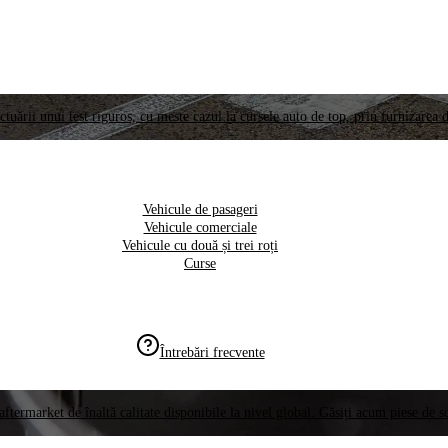
ctuării unui test riguros, cu meste cazul la cursele auto de top, prin furnizarea d
Vehicule de pasageri
Vehicule comerciale
Vehicule cu două și trei roți
Curse
Întrebări frecvente
aftermarket de înaltă calitate disponibile la nivel global. Găsiți acum piese de 