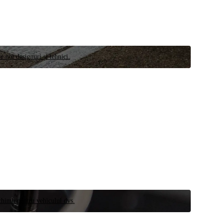
e noi designuri și tehnici.
schimb pentru vehiculul dvs.