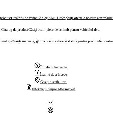
produse
Creatorii de vehicule aleg SKF. Descoperiți ofertele noastre aftermarke
Catalog de produse
Găsiți acum piese de schimb pentru vehiculul dvs.
ehnologic
Găsiți manuale, ghiduri de instalare și sfaturi pentru produsele noastre
Întrebări frecvente
Înainte de a începe
Găsiți distribuitori
Informații despre Aftermarket