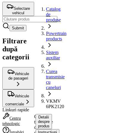
Selectare
Catalog
vehicul
de
produse
Submit
Powertrain
products
Filtrare
după
Sistem
categorii
auxiliar
Curea
Vehicule
transmisie
de pasageri
cu
caneluri
Vehicule
VKMV
comerciale
6PK2120
Linkuri rapide
Curea
Detalii
Centru
transmisie
despre
tehnologic
produs
cu
Întrebări
caneluri
Instrucțiuni