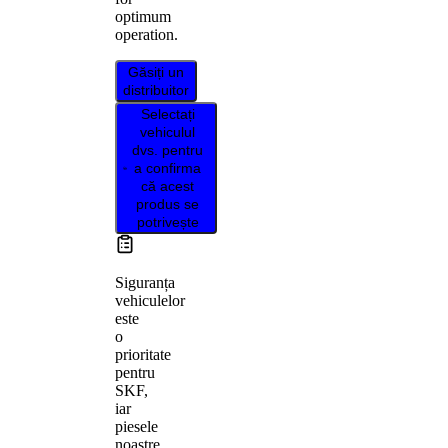
optimum
operation.
Găsiți un
distribuitor
Selectați
vehiculul
dvs. pentru
a confirma
că acest
produs se
potrivește
Siguranța
vehiculelor
este
o
prioritate
pentru
SKF,
iar
piesele
noastre