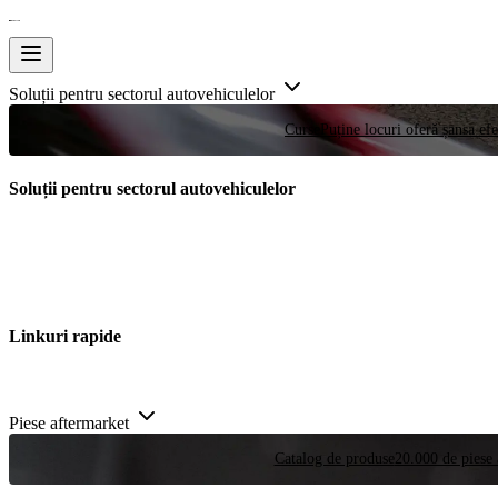
Soluții pentru sectorul autovehiculelor
Curse
Puține locuri oferă șansa efe
Soluții pentru sectorul autovehiculelor
Linkuri rapide
Piese aftermarket
Catalog de produse
20.000 de piese 