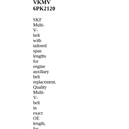
VKMV
6PK2120
SKF
Multi-
V-
belt
with
tailored
span
lengths
for
engine
auxiliary
belt
replacement.
Quality
Multi-
V-
belt
in
exact
OE
length,
for