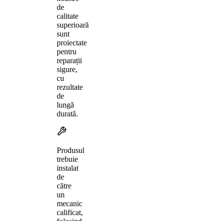
de
calitate
superioară
sunt
proiectate
pentru
reparații
sigure,
cu
rezultate
de
lungă
durată.
Produsul
trebuie
instalat
de
către
un
mecanic
calificat,