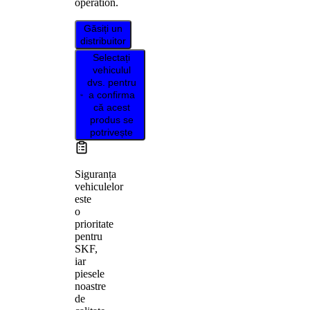
operation.
Găsiți un
distribuitor
Selectați
vehiculul
dvs. pentru
a confirma
că acest
produs se
potrivește
Siguranța
vehiculelor
este
o
prioritate
pentru
SKF,
iar
piesele
noastre
de