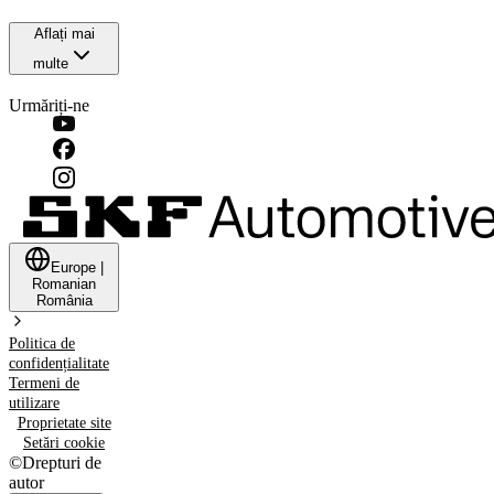
Aflați mai
multe
Urmăriți-ne
Europe
|
Romanian
România
Politica de
confidențialitate
Termeni de
utilizare
Proprietate site
Setări cookie
©
Drepturi de
autor