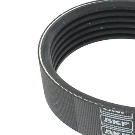
nervuri
Nu sunt
disponibile
SVHC
substante
SVHC
EPDM
(etilen
Material
propilen
curea
dienă
cauciuc)