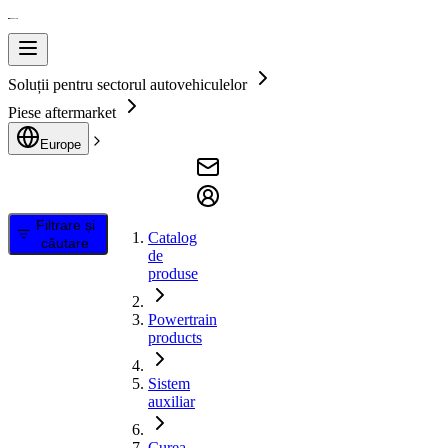
Soluții pentru sectorul autovehiculelor
Piese aftermarket
Europe
Filtrare și
Catalog
căutare
de
produse
Powertrain
products
Sistem
auxiliar
Curea