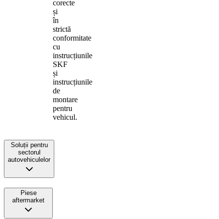
corecte
și
în
strictă
conformitate
cu
instrucțiunile
SKF
și
instrucțiunile
de
montare
pentru
vehicul.
Soluții pentru
sectorul
autovehiculelor
Piese
aftermarket