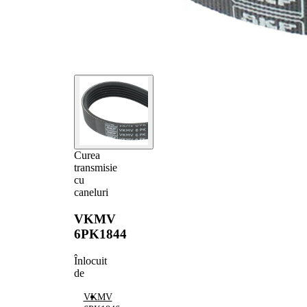
Curea
transmisie
cu
caneluri
VKMV
6PK1844
Înlocuit
de
VKMV