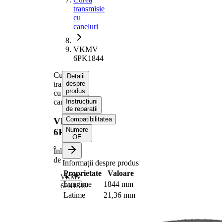
transmisie
cu
caneluri
VKMV
6PK1844
Curea
Detalii
transmisie
despre
produs
cu
caneluri
Instrucțiuni
de reparații
Compatibilitatea
VKMV
Numere
6PK1844
OE
Înlocuit
de
Informații despre produs
Proprietate
Valoare
VKMV
Lungime
1844 mm
6PK1846
Latime
21,36 mm
Culoare
negru
Numar
6