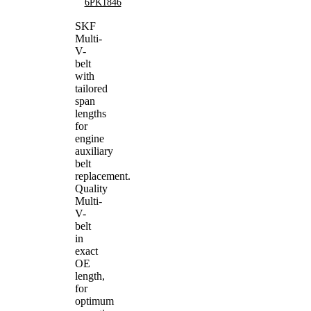
6PK1846
SKF
Multi-
V-
belt
with
tailored
span
lengths
for
engine
auxiliary
belt
replacement.
Quality
Multi-
V-
belt
in
exact
OE
length,
for
optimum