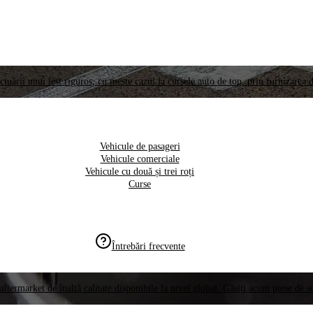
ctuării unui test riguros, cu meste cazul la cursele auto de top, prin furnizarea d
Vehicule de pasageri
Vehicule comerciale
Vehicule cu două și trei roți
Curse
Întrebări frecvente
aftermarket de înaltă calitate disponibile la nivel global. Găsiți acum piese de 