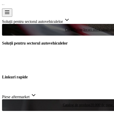
Soluții pentru sectorul autovehiculelor
Curse
Puține locuri oferă șansa efe
Soluții pentru sectorul autovehiculelor
Linkuri rapide
Piese aftermarket
Catalog de produse
20.000 de piese 