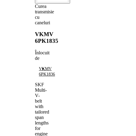
Curea
transmisie
cu
caneluri
VKMV
6PK1835
Înlocuit
de
VKMV
6PK1836
SKF
Multi-
V-
belt
with
tailored
span
lengths
for
engine