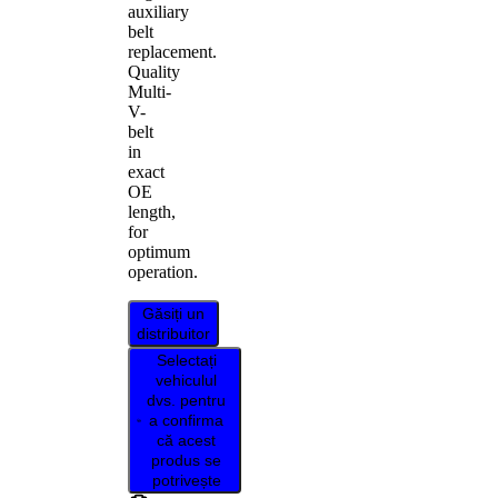
auxiliary
belt
replacement.
Quality
Multi-
V-
belt
in
exact
OE
length,
for
optimum
operation.
Găsiți un
distribuitor
Selectați
vehiculul
dvs. pentru
a confirma
că acest
produs se
potrivește