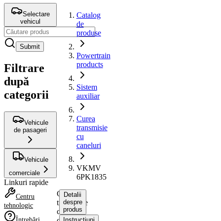
Selectare
Catalog
vehicul
de
produse
Submit
Powertrain
products
Filtrare
după
Sistem
categorii
auxiliar
Curea
Vehicule
transmisie
de pasageri
cu
caneluri
Vehicule
VKMV
comerciale
6PK1835
Linkuri rapide
Curea
Detalii
Centru
transmisie
despre
tehnologic
produs
cu
Întrebări
caneluri
Instrucțiuni