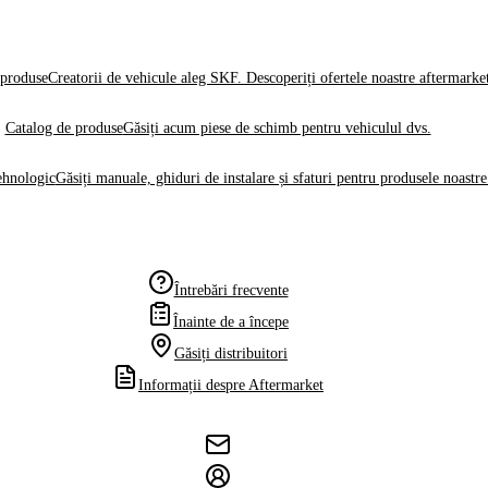
produse
Creatorii de vehicule aleg SKF. Descoperiți ofertele noastre aftermarke
Catalog de produse
Găsiți acum piese de schimb pentru vehiculul dvs.
ehnologic
Găsiți manuale, ghiduri de instalare și sfaturi pentru produsele noastre
Întrebări frecvente
Înainte de a începe
Găsiți distribuitori
Informații despre Aftermarket