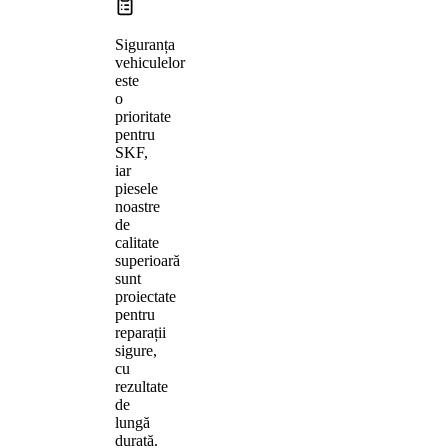
Siguranța
vehiculelor
este
o
prioritate
pentru
SKF,
iar
piesele
noastre
de
calitate
superioară
sunt
proiectate
pentru
reparații
sigure,
cu
rezultate
de
lungă
durată.