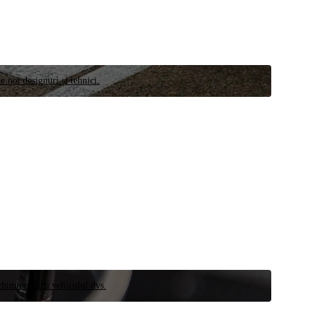
e noi designuri și tehnici.
schimb pentru vehiculul dvs.