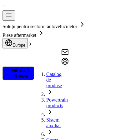
Soluții pentru sectorul autovehiculelor
Piese aftermarket
Europe
Filtrare și
Catalog
căutare
de
produse
Powertrain
products
Sistem
auxiliar
Curea