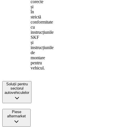
corecte
și
în
strictă
conformitate
cu
instrucțiunile
SKF
și
instrucțiunile
de
montare
pentru
vehicul.
Soluții pentru
sectorul
autovehiculelor
Piese
aftermarket