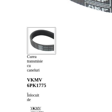
Curea
transmisie
cu
caneluri
VKMV
6PK1775
Înlocuit
de
VKMV