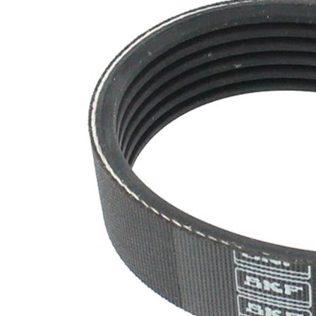
nervuri
Nu sunt
disponibile
SVHC
substante
SVHC
EPDM
(etilen
Material
propilen
curea
dienă
cauciuc)