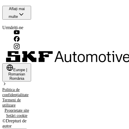
Aflați mai
multe
Urmăriți-ne
Europe
|
Romanian
România
Politica de
confidențialitate
Termeni de
utilizare
Proprietate site
Setări cookie
©
Drepturi de
autor