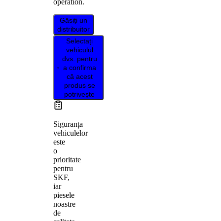
operation.
Găsiți un
distribuitor
Selectați
vehiculul
dvs. pentru
a confirma
că acest
produs se
potrivește
Siguranța
vehiculelor
este
o
prioritate
pentru
SKF,
iar
piesele
noastre
de