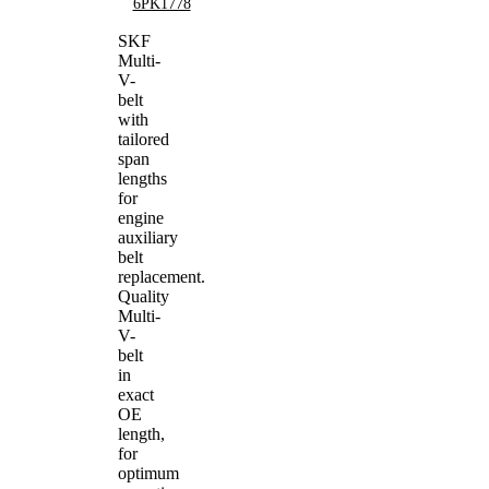
6PK1778
SKF
Multi-
V-
belt
with
tailored
span
lengths
for
engine
auxiliary
belt
replacement.
Quality
Multi-
V-
belt
in
exact
OE
length,
for
optimum