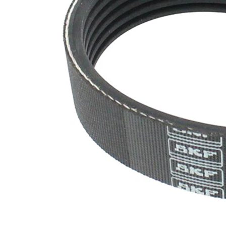
nervuri
Nu sunt
disponibile
SVHC
substante
SVHC
EPDM
(etilen
Material
propilen
curea
dienă
cauciuc)