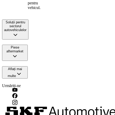
pentru
vehicul.
Soluții pentru
sectorul
autovehiculelor
Piese
aftermarket
Aflați mai
multe
Urmăriți-ne