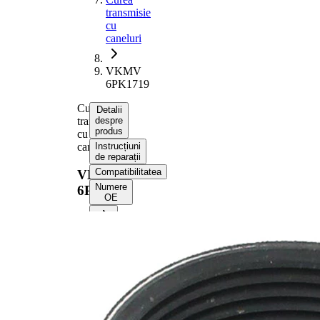
transmisie
cu
caneluri
VKMV
6PK1719
Curea
Detalii
transmisie
despre
produs
cu
caneluri
Instrucțiuni
de reparații
Compatibilitatea
VKMV
Numere
6PK1719
OE
Informații despre produs
Proprietate
Valoare
Lungime
1719 mm
Latime
21,36 mm
Culoare
negru
Numar
6