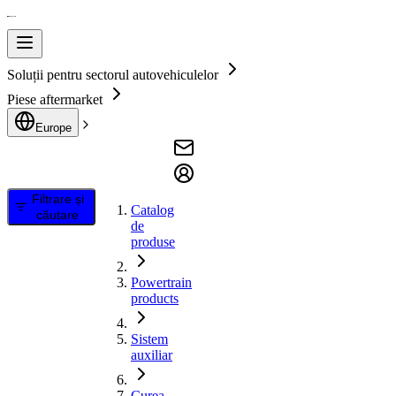
Soluții pentru sectorul autovehiculelor
Piese aftermarket
Europe
Filtrare și
Catalog
căutare
de
produse
Powertrain
products
Sistem
auxiliar
Curea