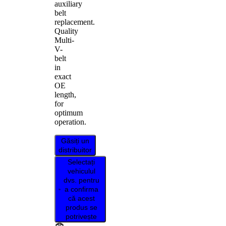
auxiliary
belt
replacement.
Quality
Multi-
V-
belt
in
exact
OE
length,
for
optimum
operation.
Găsiți un
distribuitor
Selectați
vehiculul
dvs. pentru
a confirma
că acest
produs se
potrivește