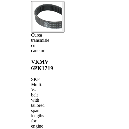
Curea
transmisie
cu
caneluri
VKMV
6PK1719
SKF
Multi-
V-
belt
with
tailored
span
lengths
for
engine