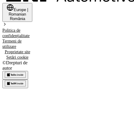
Europe
|
Romanian
România
Politica de
confidențialitate
Termeni de
utilizare
Proprietate site
Setări cookie
©
Drepturi de
autor