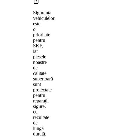
Siguranța
vehiculelor
este
o
prioritate
pentru
SKF,
iar
piesele
noastre
de
calitate
superioară
sunt
proiectate
pentru
reparații
sigure,
cu
rezultate
de
lungă
durată.