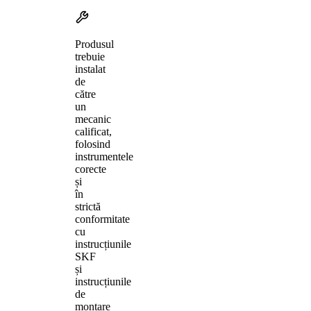
Produsul
trebuie
instalat
de
către
un
mecanic
calificat,
folosind
instrumentele
corecte
și
în
strictă
conformitate
cu
instrucțiunile
SKF
și
instrucțiunile
de
montare