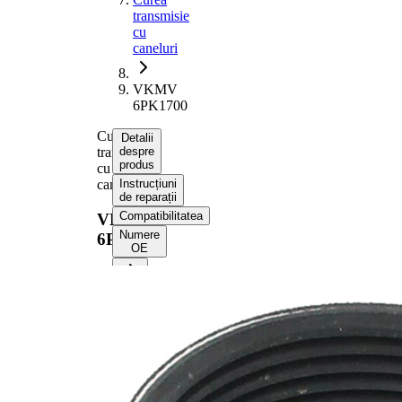
transmisie
cu
caneluri
VKMV
6PK1700
Curea
Detalii
transmisie
despre
produs
cu
caneluri
Instrucțiuni
de reparații
Compatibilitatea
VKMV
Numere
6PK1700
OE
Informații despre produs
Proprietate
Valoare
Lungime
1700 mm
Latime
21,36 mm
Culoare
negru
Numar
6