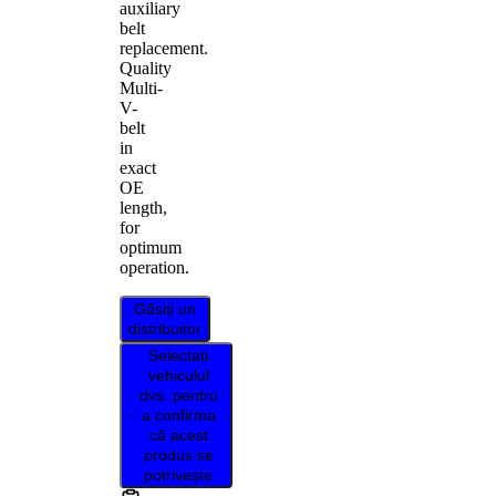
auxiliary
belt
replacement.
Quality
Multi-
V-
belt
in
exact
OE
length,
for
optimum
operation.
Găsiți un
distribuitor
Selectați
vehiculul
dvs. pentru
a confirma
că acest
produs se
potrivește