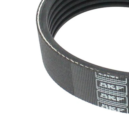
nervuri
Nu sunt
disponibile
SVHC
substante
SVHC
EPDM
(etilen
Material
propilen
curea
dienă
cauciuc)