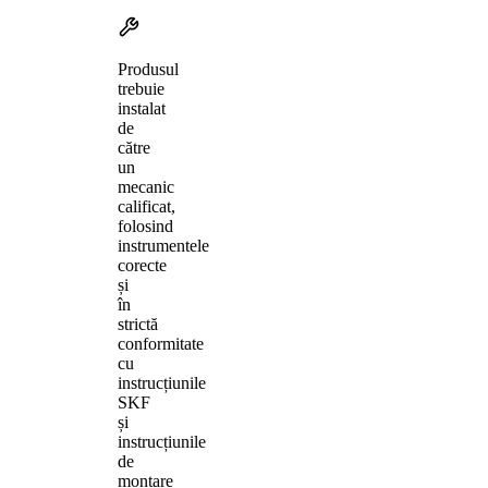
Produsul
trebuie
instalat
de
către
un
mecanic
calificat,
folosind
instrumentele
corecte
și
în
strictă
conformitate
cu
instrucțiunile
SKF
și
instrucțiunile
de
montare