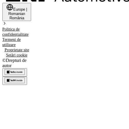
Europe
|
Romanian
România
Politica de
confidențialitate
Termeni de
utilizare
Proprietate site
Setări cookie
©
Drepturi de
autor