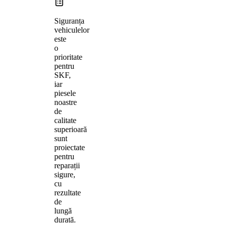
Siguranța
vehiculelor
este
o
prioritate
pentru
SKF,
iar
piesele
noastre
de
calitate
superioară
sunt
proiectate
pentru
reparații
sigure,
cu
rezultate
de
lungă
durată.