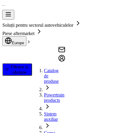
Soluții pentru sectorul autovehiculelor
Piese aftermarket
Europe
Filtrare și
Catalog
căutare
de
produse
Powertrain
products
Sistem
auxiliar
Curea