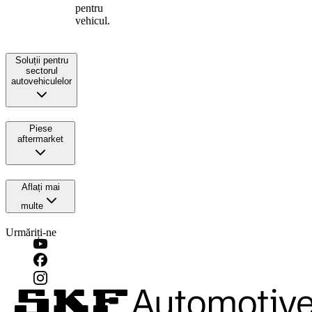
pentru
vehicul.
Soluții pentru
sectorul
autovehiculelor
Piese
aftermarket
Aflați mai
multe
Urmăriți-ne