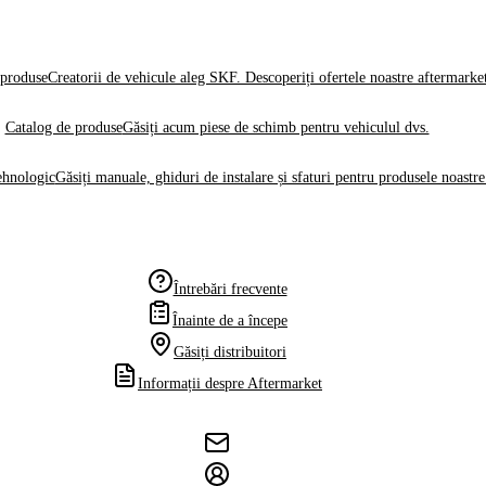
produse
Creatorii de vehicule aleg SKF. Descoperiți ofertele noastre aftermarke
Catalog de produse
Găsiți acum piese de schimb pentru vehiculul dvs.
ehnologic
Găsiți manuale, ghiduri de instalare și sfaturi pentru produsele noastre
Întrebări frecvente
Înainte de a începe
Găsiți distribuitori
Informații despre Aftermarket