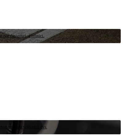
e noi designuri și tehnici.
schimb pentru vehiculul dvs.