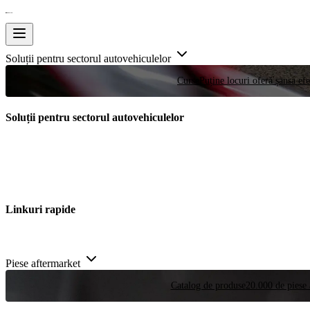
Soluții pentru sectorul autovehiculelor
Curse
Puține locuri oferă șansa efe
Soluții pentru sectorul autovehiculelor
Linkuri rapide
Piese aftermarket
Catalog de produse
20.000 de piese 