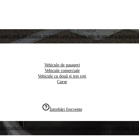
ctuării unui test riguros, cu meste cazul la cursele auto de top, prin furnizarea d
Vehicule de pasageri
Vehicule comerciale
Vehicule cu două și trei roți
Curse
Întrebări frecvente
aftermarket de înaltă calitate disponibile la nivel global. Găsiți acum piese de 