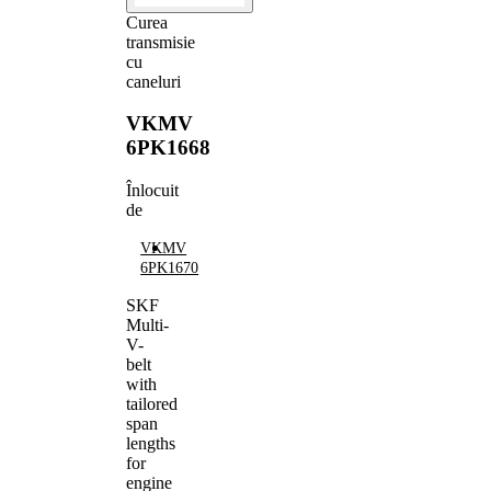
Curea
transmisie
cu
caneluri
VKMV
6PK1668
Înlocuit
de
VKMV
6PK1670
SKF
Multi-
V-
belt
with
tailored
span
lengths
for
engine