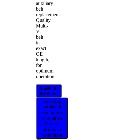
auxiliary
belt
replacement.
Quality
Multi-
V-
belt
in
exact
OE
length,
for
optimum
operation.
Găsiți un
distribuitor
Selectați
vehiculul
dvs. pentru
a confirma
că acest
produs se
potrivește