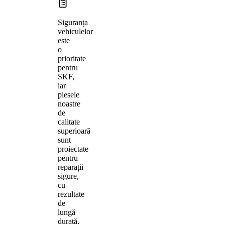
Siguranța
vehiculelor
este
o
prioritate
pentru
SKF,
iar
piesele
noastre
de
calitate
superioară
sunt
proiectate
pentru
reparații
sigure,
cu
rezultate
de
lungă
durată.