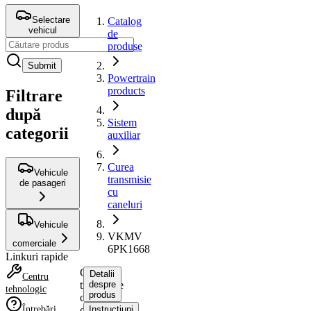
Selectare
Catalog
vehicul
de
produse
Submit
Powertrain
products
Filtrare
după
Sistem
categorii
auxiliar
Curea
Vehicule
transmisie
de pasageri
cu
caneluri
Vehicule
VKMV
comerciale
6PK1668
Linkuri rapide
Curea
Detalii
Centru
transmisie
despre
tehnologic
produs
cu
Întrebări
caneluri
Instrucțiuni