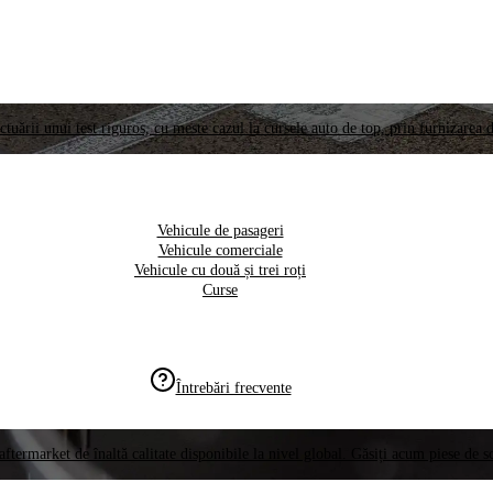
ctuării unui test riguros, cu meste cazul la cursele auto de top, prin furnizarea d
Vehicule de pasageri
Vehicule comerciale
Vehicule cu două și trei roți
Curse
Întrebări frecvente
aftermarket de înaltă calitate disponibile la nivel global. Găsiți acum piese de 