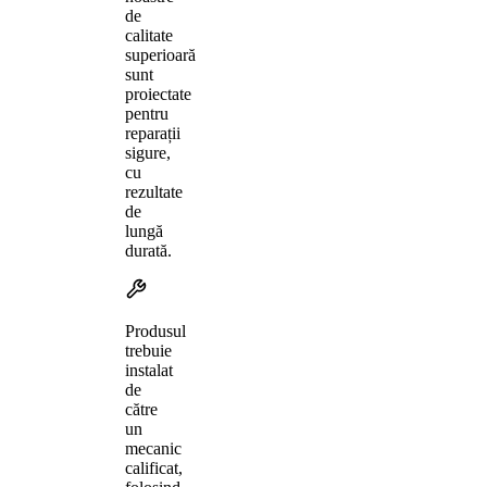
de
calitate
superioară
sunt
proiectate
pentru
reparații
sigure,
cu
rezultate
de
lungă
durată.
Produsul
trebuie
instalat
de
către
un
mecanic
calificat,