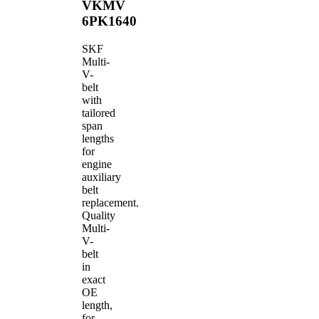
VKMV
6PK1640
SKF
Multi-
V-
belt
with
tailored
span
lengths
for
engine
auxiliary
belt
replacement.
Quality
Multi-
V-
belt
in
exact
OE
length,
for