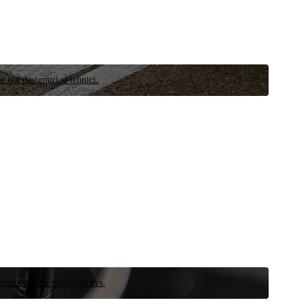
e noi designuri și tehnici.
schimb pentru vehiculul dvs.