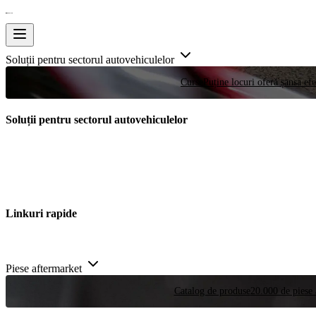
Soluții pentru sectorul autovehiculelor
Curse
Puține locuri oferă șansa efe
Soluții pentru sectorul autovehiculelor
Linkuri rapide
Piese aftermarket
Catalog de produse
20.000 de piese 