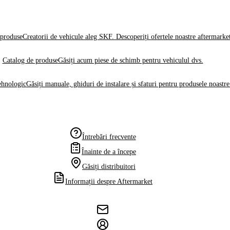
produse
Creatorii de vehicule aleg SKF. Descoperiți ofertele noastre aftermarke
Catalog de produse
Găsiți acum piese de schimb pentru vehiculul dvs.
ehnologic
Găsiți manuale, ghiduri de instalare și sfaturi pentru produsele noastre
Întrebări frecvente
Înainte de a începe
Găsiți distribuitori
Informații despre Aftermarket