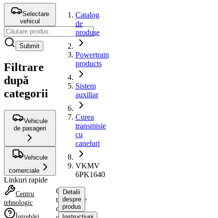
Selectare
Catalog
vehicul
de
produse
Submit
Powertrain
products
Filtrare
după
Sistem
categorii
auxiliar
Curea
Vehicule
transmisie
de pasageri
cu
caneluri
Vehicule
VKMV
comerciale
6PK1640
Linkuri rapide
Curea
Detalii
Centru
transmisie
despre
tehnologic
produs
cu
Întrebări
caneluri
Instrucțiuni