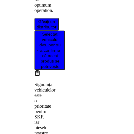
optimum
operation.
Găsiți un
distribuitor
Selectați
vehiculul
dvs. pentru
a confirma
că acest
produs se
potrivește
Siguranța
vehiculelor
este
o
prioritate
pentru
SKF,
iar
piesele
noastre